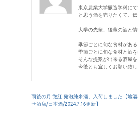
東京農業大学醸造学科にて
と思う酒を売りたくて、伝
大学の先輩、後輩の酒と情
季節ごとに旬な食材がある
季節ごとに旬な食材と酒を
そんな提案が出来る酒屋を
今後とも宜しくお願い致し
投
雨後の月 微紅 発泡純米酒、入荷しました【地酒
稿
せ酒店/日本酒/2024.7.16更新】
ナ
ビ
ゲ
ー