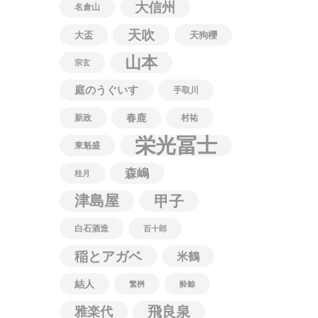
大信州
名倉山
天吹
大盃
天狗櫻
山本
宗玄
庭のうぐいす
手取川
春鹿
新政
村祐
栄光冨士
東魁盛
森嶋
桂月
津島屋
甲子
白石酒造
百十郎
稲とアガベ
米鶴
結人
繁桝
酔鯨
飛良泉
雅楽代