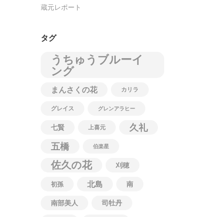
蔵元レポート
タグ
うちゅうブルーイ
ング
まんさくの花
カリラ
グレイス
グレンアラヒー
久礼
七賢
上喜元
五橋
伯楽星
佐久の花
刈穂
北島
南
初孫
南部美人
司牡丹