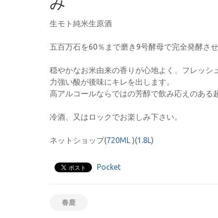
み
生モト純米生原酒
五百万石を60％まで磨き9号酵母で完全発酵さ
穏やかなお米由来の香りが心地よく、フレッシ
力強い酸が後味にキレを出します。
高アルコールならではの芳醇で飲み応えのある
冷酒、又はロックでお楽しみ下さい。
ネットショップ(
720ML
)(
1.8L
)
Pocket
春鹿