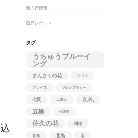
新入荷情報
蔵元レポート
タグ
うちゅうブルーイ
ング
まんさくの花
カリラ
グレイス
グレンアラヒー
久礼
七賢
上喜元
五橋
伯楽星
佐久の花
税込
刈穂
北島
南
初孫