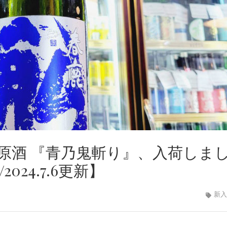
原酒 『青乃鬼斬り』、入荷しま
24.7.6更新】
新入