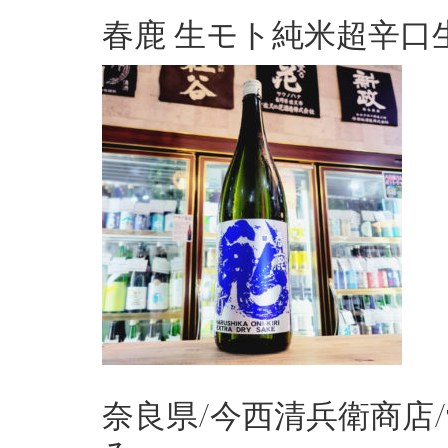
春鹿 生モト純米超辛口
奈良県/今西清兵衛商店/720M