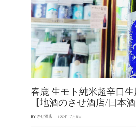
春鹿 生モト純米超辛口生
【地酒のさせ酒店/日本酒/20
BY
させ酒店
2024年7月6日