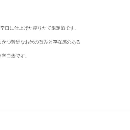
せ辛口に仕上げた搾りたて限定酒です。
ュかつ芳醇なお米の旨みと存在感のある
超辛口酒です。