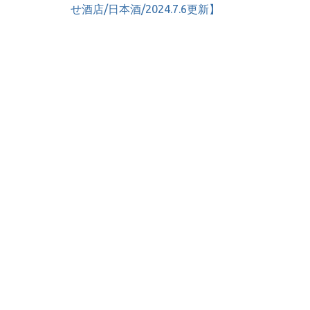
稿
せ酒店/日本酒/2024.7.6更新】
ナ
ビ
ゲ
ー
シ
ョ
ン