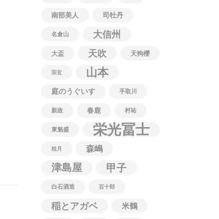
南部美人
司牡丹
大信州
名倉山
天吹
大盃
天狗櫻
山本
宗玄
庭のうぐいす
手取川
春鹿
新政
村祐
栄光冨士
東魁盛
森嶋
桂月
津島屋
甲子
白石酒造
百十郎
稲とアガベ
米鶴