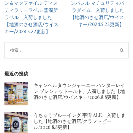
稿
ン＆マクファイル ディス
ンバレル マチュリティパ
ナ
ティラリーラベル 蒸溜所
ラダイム、入荷しました
ビ
ラベル、入荷しました
【地酒のさせ酒店/ウイス
ゲ
【地酒のさせ酒店/ウイス
キー/2024.5.25更新】
ー
キー/2024.5.22更新】
シ
ョ
検
ン
索:
最近の投稿
キャンベルタウンジャーニー ハンターレイ
ン ブレンデットモルト、入荷しました【地
酒のさせ酒店/ウイスキー/2026.8.8更新】
うちゅうブルーイング 宇宙 ALE、入荷しま
した【地酒のさせ酒店/クラフトビー
ル/2026.8.8更新】