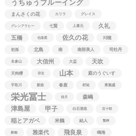
うちゅうブルーイング
まんさくの花
カリラ
グレイス
久礼
七賢
上喜元
グレンアラヒー
佐久の花
五橋
刈穂
伯楽星
北島
南
南部美人
司牡丹
初孫
大信州
天吹
名倉山
大盃
山本
庭のうぐいす
天狗櫻
宗玄
春鹿
手取川
新政
村祐
東魁盛
栄光冨士
森嶋
桂月
津島屋
甲子
白石酒造
百十郎
稲とアガベ
米鶴
結人
繁桝
飛良泉
雅楽代
鳴海
酔鯨