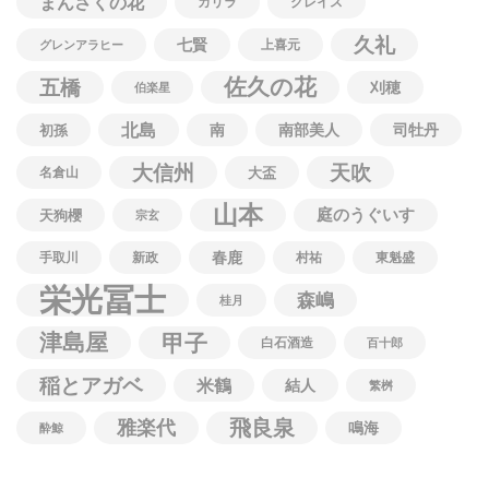
まんさくの花
カリラ
グレイス
久礼
七賢
上喜元
グレンアラヒー
佐久の花
五橋
刈穂
伯楽星
北島
南
南部美人
司牡丹
初孫
大信州
天吹
名倉山
大盃
山本
庭のうぐいす
天狗櫻
宗玄
春鹿
手取川
新政
村祐
東魁盛
栄光冨士
森嶋
桂月
津島屋
甲子
白石酒造
百十郎
稲とアガベ
米鶴
結人
繁桝
飛良泉
雅楽代
鳴海
酔鯨