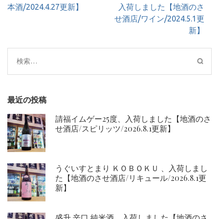
ビ
本酒/2024.4.27更新】
入荷しました【地酒のさ
ゲ
せ酒店/ワイン/2024.5.1更
ー
新】
シ
ョ
検
ン
索:
最近の投稿
請福イムゲー25度、入荷しました【地酒のさ
せ酒店/スピリッツ/2026.8.1更新】
うぐいすとまり ＫＯＢＯＫＵ 、入荷しまし
た【地酒のさせ酒店/リキュール/2026.8.1更
新】
盛升 辛口 純米酒、入荷しました【地酒のさ