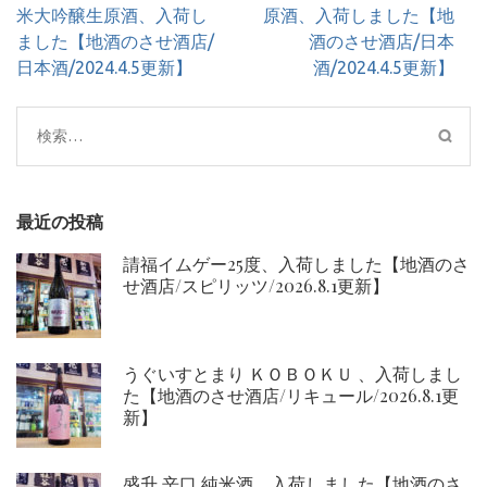
稿
米大吟醸生原酒、入荷し
原酒、入荷しました【地
ナ
ました【地酒のさせ酒店/
酒のさせ酒店/日本
ビ
日本酒/2024.4.5更新】
酒/2024.4.5更新】
ゲ
ー
検
シ
索:
ョ
ン
最近の投稿
請福イムゲー25度、入荷しました【地酒のさ
せ酒店/スピリッツ/2026.8.1更新】
うぐいすとまり ＫＯＢＯＫＵ 、入荷しまし
た【地酒のさせ酒店/リキュール/2026.8.1更
新】
盛升 辛口 純米酒、入荷しました【地酒のさ