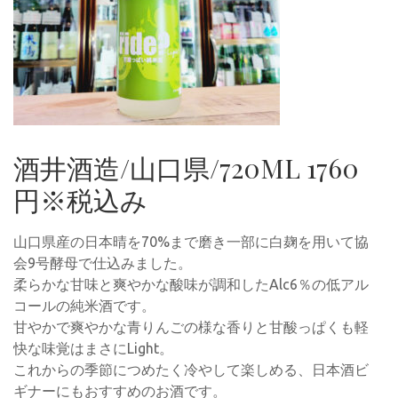
酒井酒造/山口県/720ML 1760
円※税込み
山口県産の日本晴を70%まで磨き一部に白麹を用いて協
会9号酵母で仕込みました。
柔らかな甘味と爽やかな酸味が調和したAlc6％の低アル
コールの純米酒です。
甘やかで爽やかな青りんごの様な香りと甘酸っぱくも軽
快な味覚はまさにLight。
これからの季節につめたく冷やして楽しめる、日本酒ビ
ギナーにもおすすめのお酒です。