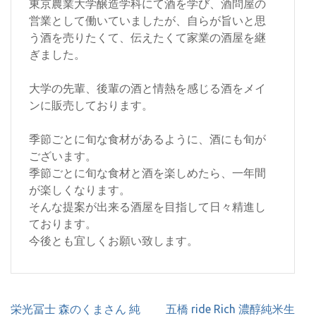
東京農業大学醸造学科にて酒を学び、酒問屋の
営業として働いていましたが、自らが旨いと思
う酒を売りたくて、伝えたくて家業の酒屋を継
ぎました。
大学の先輩、後輩の酒と情熱を感じる酒をメイ
ンに販売しております。
季節ごとに旬な食材があるように、酒にも旬が
ございます。
季節ごとに旬な食材と酒を楽しめたら、一年間
が楽しくなります。
そんな提案が出来る酒屋を目指して日々精進し
ております。
今後とも宜しくお願い致します。
投
栄光冨士 森のくまさん 純
五橋 ride Rich 濃醇純米生