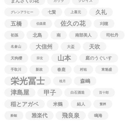
まんさくの花
カリラ
グレイス
久礼
七賢
上喜元
グレンアラヒー
佐久の花
五橋
刈穂
伯楽星
北島
南
南部美人
司牡丹
初孫
大信州
天吹
名倉山
大盃
山本
庭のうぐいす
天狗櫻
宗玄
春鹿
手取川
新政
村祐
東魁盛
栄光冨士
森嶋
桂月
津島屋
甲子
白石酒造
百十郎
稲とアガベ
米鶴
結人
繁桝
飛良泉
雅楽代
鳴海
酔鯨