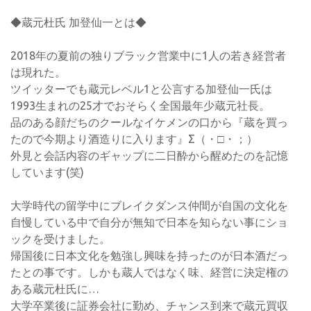
◆蔵元杜氏 加登仙一とは◆
2018年の夏前の独りブラック営業中に1人の若き経営者
は現れた。
ツイッターでも蔵元レベル1と公言する加登仙一氏は
1993生まれの25才でおそらく全国最年少蔵元社長。
品のある顔だちのクールなイケメンの口から『蔵を買っ
たので今期より酒造りに入ります』Σ（・□・；）
外見と会話内容のギャップに二日酔から醒めたのを記憶
しています(笑)
大学時代の留学中にブレイクダンス仲間が自国の文化を
自慢している中で自分が無知で日本を知らない事にショ
ックを受けました。
帰国後に日本文化を勉強し興味を持ったのが日本酒だっ
たとの事です。しかも蔵人ではなく味、経営に決定権の
ある蔵元杜氏に…
大学卒業後に証券会社に勤め、チャンス到来で蔵元買収