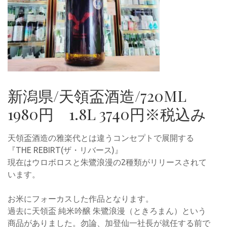
新潟県/天領盃酒造/720ML
1980円 1.8L 3740円※税込み
天領盃酒造の雅楽代とは違うコンセプトで展開する
『THE REBIRT(ザ・リバース)』
現在はウロボロスと朱鷺浪漫の2種類がリリースされて
います。
お米にフォーカスした作品となります。
過去に天領盃 純米吟醸 朱鷺浪漫（ときろまん）という
商品がありました。勿論、加登仙一社長が就任する前で