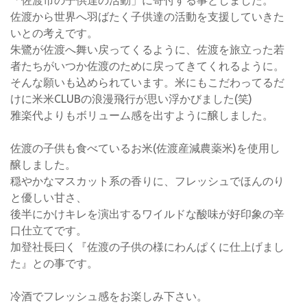
「佐渡市の子供達の活動」に寄付する事としました。
佐渡から世界へ羽ばたく子供達の活動を支援していきた
いとの考えです。
朱鷺が佐渡へ舞い戻ってくるように、佐渡を旅立った若
者たちがいつか佐渡のために戻ってきてくれるように。
そんな願いも込められています。米にもこだわってるだ
けに米米CLUBの浪漫飛行が思い浮かびました(笑)
雅楽代よりもボリューム感を出すように醸しました。
佐渡の子供も食べているお米(佐渡産減農薬米)を使用し
醸しました。
穏やかなマスカット系の香りに、フレッシュでほんのり
と優しい甘さ、
後半にかけキレを演出するワイルドな酸味が好印象の辛
口仕立てです。
加登社長曰く『佐渡の子供の様にわんぱくに仕上げまし
た』との事です。
冷酒でフレッシュ感をお楽しみ下さい。