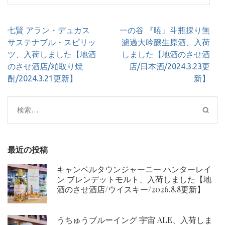
投
七賢 アラン・デュカス
一の谷 『暁』斗瓶採り無
稿
サステナブル・スピリッ
濾過大吟醸生原酒、入荷
ナ
ツ、入荷しました【地酒
しました【地酒のさせ酒
ビ
のさせ酒店/粕取り焼
店/日本酒/2024.3.23更
ゲ
酎/2024.3.21更新】
新】
ー
シ
検
ョ
索:
ン
最近の投稿
キャンベルタウンジャーニー ハンターレイ
ン ブレンデットモルト、入荷しました【地
酒のさせ酒店/ウイスキー/2026.8.8更新】
うちゅうブルーイング 宇宙 ALE、入荷しま