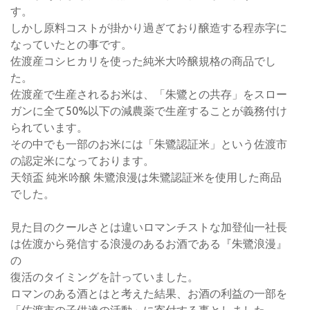
す。
しかし原料コストが掛かり過ぎており醸造する程赤字に
なっていたとの事です。
佐渡産コシヒカリを使った純米大吟醸規格の商品でし
た。
佐渡産で生産されるお米は、「朱鷺との共存」をスロー
ガンに全て50%以下の減農薬で生産することが義務付け
られています。
その中でも一部のお米には「朱鷺認証米」という佐渡市
の認定米になっております。
天領盃 純米吟醸 朱鷺浪漫は朱鷺認証米を使用した商品
でした。
見た目のクールさとは違いロマンチストな加登仙一社長
は佐渡から発信する浪漫のあるお酒である『朱鷺浪漫』
の
復活のタイミングを計っていました。
ロマンのある酒とはと考えた結果、お酒の利益の一部を