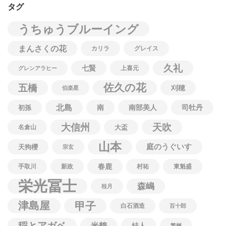
タグ
うちゅうブルーイング
まんさくの花
カリラ
グレイス
久礼
七賢
上喜元
グレンアラヒー
佐久の花
五橋
刈穂
伯楽星
北島
南
南部美人
司牡丹
初孫
大信州
天吹
名倉山
大盃
山本
庭のうぐいす
天狗櫻
宗玄
春鹿
手取川
新政
村祐
東魁盛
栄光冨士
森嶋
桂月
津島屋
甲子
白石酒造
百十郎
稲とアガベ
米鶴
結人
繁桝