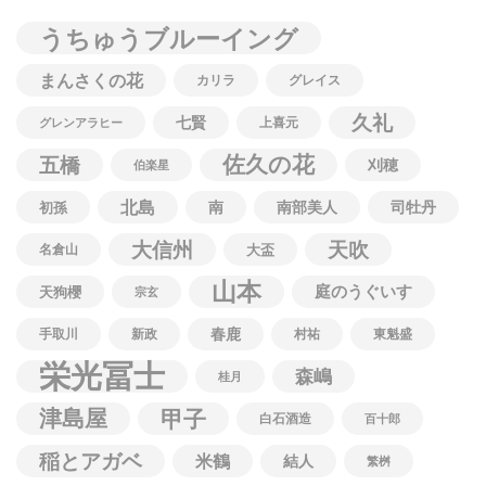
うちゅうブルーイング
まんさくの花
カリラ
グレイス
久礼
七賢
上喜元
グレンアラヒー
佐久の花
五橋
刈穂
伯楽星
北島
南
南部美人
司牡丹
初孫
大信州
天吹
名倉山
大盃
山本
庭のうぐいす
天狗櫻
宗玄
春鹿
手取川
新政
村祐
東魁盛
栄光冨士
森嶋
桂月
津島屋
甲子
白石酒造
百十郎
稲とアガベ
米鶴
結人
繁桝