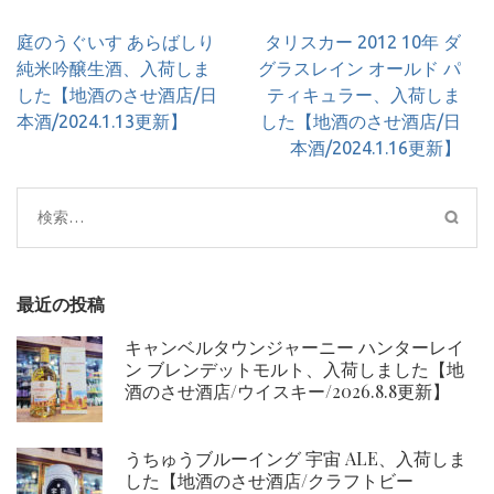
投
庭のうぐいす あらばしり
タリスカー 2012 10年 ダ
稿
純米吟醸生酒、入荷しま
グラスレイン オールド パ
ナ
した【地酒のさせ酒店/日
ティキュラー、入荷しま
ビ
本酒/2024.1.13更新】
した【地酒のさせ酒店/日
ゲ
本酒/2024.1.16更新】
ー
シ
検
ョ
索:
ン
最近の投稿
キャンベルタウンジャーニー ハンターレイ
ン ブレンデットモルト、入荷しました【地
酒のさせ酒店/ウイスキー/2026.8.8更新】
うちゅうブルーイング 宇宙 ALE、入荷しま
した【地酒のさせ酒店/クラフトビー