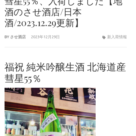
彗星55％、入荷しました【地
酒のさせ酒店/日本
酒/2023.12.29更新】
BY
させ酒店
2023年12月29日
新入荷情報
福祝 純米吟醸生酒 北海道産
彗星55％