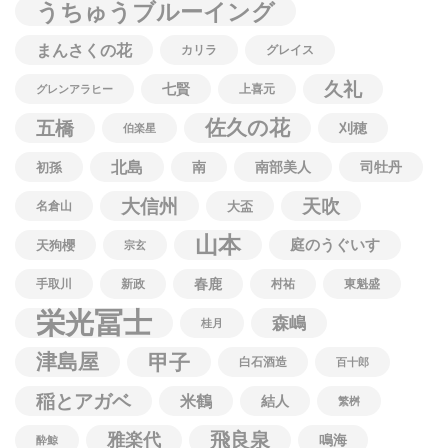
うちゅうブルーイング
まんさくの花
カリラ
グレイス
久礼
七賢
上喜元
グレンアラヒー
佐久の花
五橋
刈穂
伯楽星
北島
南
南部美人
司牡丹
初孫
大信州
天吹
名倉山
大盃
山本
庭のうぐいす
天狗櫻
宗玄
春鹿
手取川
新政
村祐
東魁盛
栄光冨士
森嶋
桂月
津島屋
甲子
白石酒造
百十郎
稲とアガベ
米鶴
結人
繁桝
飛良泉
雅楽代
鳴海
酔鯨