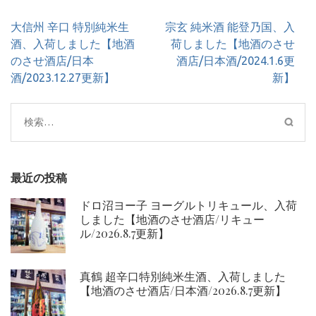
投
大信州 辛口 特別純米生
宗玄 純米酒 能登乃国、入
稿
酒、入荷しました【地酒
荷しました【地酒のさせ
ナ
のさせ酒店/日本
酒店/日本酒/2024.1.6更
ビ
酒/2023.12.27更新】
新】
ゲ
ー
検
シ
索:
ョ
ン
最近の投稿
ドロ沼ヨー子 ヨーグルトリキュール、入荷
しました【地酒のさせ酒店/リキュー
ル/2026.8.7更新】
真鶴 超辛口特別純米生酒、入荷しました
【地酒のさせ酒店/日本酒/2026.8.7更新】