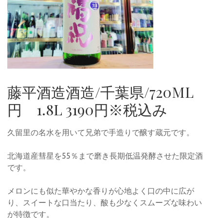
藤平酒造酒造/千葉県/720ML
円 1.8L 3190円※税込み
久留里の名水を用いて兄弟で手造りで醸す蔵元です。
北海道産彗星を55％まで磨き長期低温発酵させた限定酒
です。
メロンにも似た華やかな香りが心地よく口の中に広が
り、スイートな口当たり、酸も少なくスムーズな味わい
が特徴です。