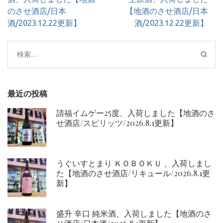
ビ
のさせ酒店/日本
【地酒のさせ酒店/日本
ゲ
酒/2023.12.22更新】
酒/2023.12.22更新】
ー
シ
検
ョ
索:
ン
最近の投稿
請福イムゲー25度、入荷しました【地酒のさ
せ酒店/スピリッツ/2026.8.1更新】
うぐいすとまり ＫＯＢＯＫＵ 、入荷しまし
た【地酒のさせ酒店/リキュール/2026.8.1更
新】
盛升 辛口 純米酒、入荷しました【地酒のさ