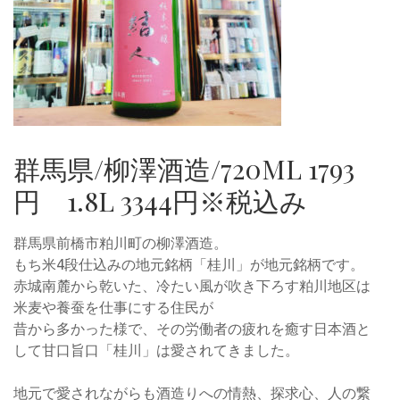
群馬県/柳澤酒造/720ML 1793
円 1.8L 3344円※税込み
群馬県前橋市粕川町の柳澤酒造。
もち米4段仕込みの地元銘柄「桂川」が地元銘柄です。
赤城南麓から乾いた、冷たい風が吹き下ろす粕川地区は
米麦や養蚕を仕事にする住民が
昔から多かった様で、その労働者の疲れを癒す日本酒と
して甘口旨口「桂川」は愛されてきました。
地元で愛されながらも酒造りへの情熱、探求心、人の繋