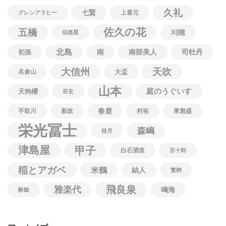
久礼
七賢
上喜元
グレンアラヒー
佐久の花
五橋
刈穂
伯楽星
北島
南
南部美人
司牡丹
初孫
大信州
天吹
名倉山
大盃
山本
庭のうぐいす
天狗櫻
宗玄
春鹿
手取川
新政
村祐
東魁盛
栄光冨士
森嶋
桂月
津島屋
甲子
白石酒造
百十郎
稲とアガベ
米鶴
結人
繁桝
飛良泉
雅楽代
鳴海
酔鯨