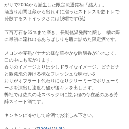
がりで2004から誕生した限定流通銘柄「結人」。
酒造り期間は蔵から出れずに溜ったストレスを筋トレで
発散するストイックさには脱帽です(笑)
五百万石を55％まで磨き、長期低温発酵で醸し上槽の際
に最初に流れ出るあらばしりを瓶に詰めた限定酒です。
メロンや完熟バナナの様な華やかな吟醸香が心地よく、
口の中にも広がります。
香りのイメージよりは少しドライなイメージ、ピチピチ
と微発泡の弾ける様なフレッシュな味わいを
おりがオブラート代わりになりクリーミーでボリューミ
ーさを演出し適度な酸が後キレを出します。
弊社では佐久の花スペックDに並ぶ程の存在感のある芳
醇スイート酒です。
キンキンに冷やして冷酒でお楽しみ下さい。