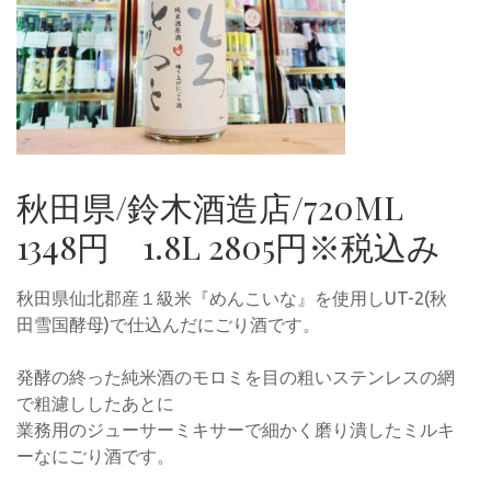
秋田県/鈴木酒造店/720ML
1348円 1.8L 2805円※税込み
秋田県仙北郡産１級米『めんこいな』を使用しUT-2(秋
田雪国酵母)で仕込んだにごり酒です。
発酵の終った純米酒のモロミを目の粗いステンレスの網
で粗濾ししたあとに
業務用のジューサーミキサーで細かく磨り潰したミルキ
ーなにごり酒です。