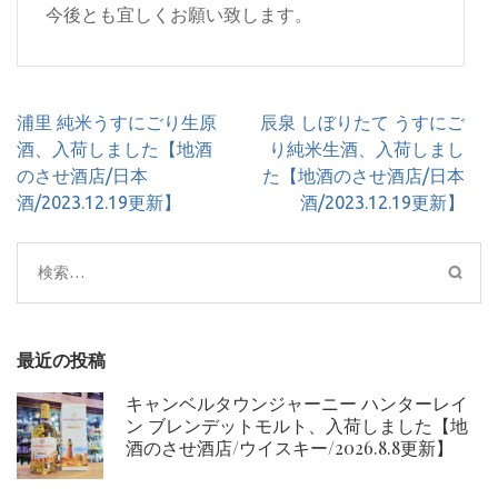
今後とも宜しくお願い致します。
投
浦里 純米うすにごり生原
辰泉 しぼりたて うすにご
稿
酒、入荷しました【地酒
り純米生酒、入荷しまし
ナ
のさせ酒店/日本
た【地酒のさせ酒店/日本
ビ
酒/2023.12.19更新】
酒/2023.12.19更新】
ゲ
ー
検
シ
索:
ョ
ン
最近の投稿
キャンベルタウンジャーニー ハンターレイ
ン ブレンデットモルト、入荷しました【地
酒のさせ酒店/ウイスキー/2026.8.8更新】