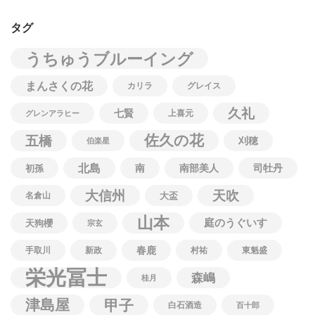
タグ
うちゅうブルーイング
まんさくの花
カリラ
グレイス
久礼
七賢
上喜元
グレンアラヒー
佐久の花
五橋
刈穂
伯楽星
北島
南
南部美人
司牡丹
初孫
大信州
天吹
名倉山
大盃
山本
庭のうぐいす
天狗櫻
宗玄
春鹿
手取川
新政
村祐
東魁盛
栄光冨士
森嶋
桂月
津島屋
甲子
白石酒造
百十郎