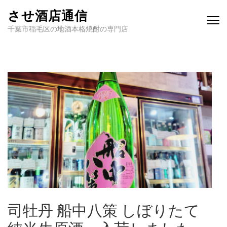
させ酒店通信
千葉市稲毛区の地酒本格焼酎の専門店
司牡丹 船中八策 しぼりたて