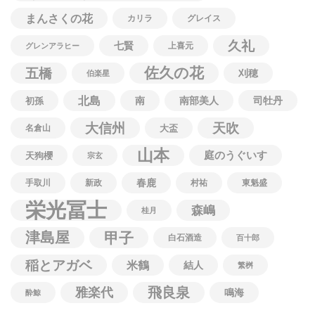
まんさくの花
カリラ
グレイス
久礼
七賢
上喜元
グレンアラヒー
佐久の花
五橋
刈穂
伯楽星
北島
南
南部美人
司牡丹
初孫
大信州
天吹
名倉山
大盃
山本
庭のうぐいす
天狗櫻
宗玄
春鹿
手取川
新政
村祐
東魁盛
栄光冨士
森嶋
桂月
津島屋
甲子
白石酒造
百十郎
稲とアガベ
米鶴
結人
繁桝
飛良泉
雅楽代
鳴海
酔鯨