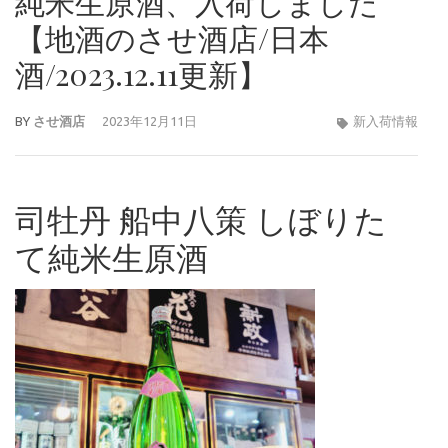
純米生原酒、入荷しました
【地酒のさせ酒店/日本
酒/2023.12.11更新】
BY
させ酒店
2023年12月11日
新入荷情報
司牡丹 船中八策 しぼりた
て純米生原酒