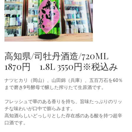
高知県/司牡丹酒造/720ML
1870円 1.8L 3550円※税込み
ナツヒカリ（岡山）、山田錦（兵庫）、五百万石を60％
まで磨き9号酵母で醸した搾りたて生原酒です。
フレッシュで華のある香りを持ち、旨味たっぷりのリッ
チな味わいが口中で膨らみます。
高知酒らしいどっしりとした存在感のある酸を持つ超辛
口酒です。