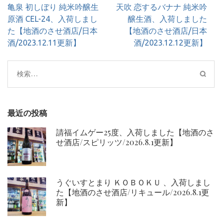
投
亀泉 初しぼり 純米吟醸生
天吹 恋するバナナ 純米吟
稿
原酒 CEL-24、入荷しまし
醸生酒、入荷しました
ナ
た【地酒のさせ酒店/日本
【地酒のさせ酒店/日本
ビ
酒/2023.12.11更新】
酒/2023.12.12更新】
ゲ
ー
検
シ
索:
ョ
ン
最近の投稿
請福イムゲー25度、入荷しました【地酒のさ
せ酒店/スピリッツ/2026.8.1更新】
うぐいすとまり ＫＯＢＯＫＵ 、入荷しまし
た【地酒のさせ酒店/リキュール/2026.8.1更
新】