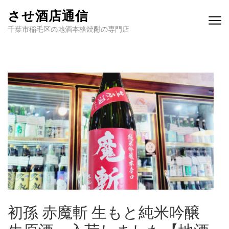
させ酒店通信
千葉市稲毛区の地酒本格焼酎の専門店
初孫 赤魔斬 生もと純米吟醸