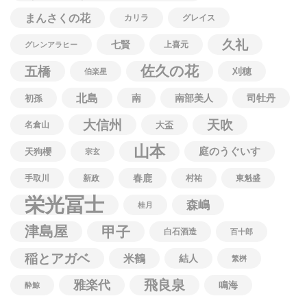
まんさくの花
カリラ
グレイス
久礼
七賢
上喜元
グレンアラヒー
佐久の花
五橋
刈穂
伯楽星
北島
南
南部美人
司牡丹
初孫
大信州
天吹
名倉山
大盃
山本
庭のうぐいす
天狗櫻
宗玄
春鹿
手取川
新政
村祐
東魁盛
栄光冨士
森嶋
桂月
津島屋
甲子
白石酒造
百十郎
稲とアガベ
米鶴
結人
繁桝
飛良泉
雅楽代
鳴海
酔鯨