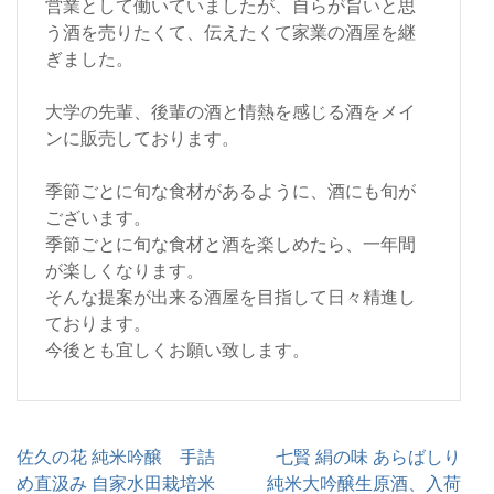
営業として働いていましたが、自らが旨いと思
う酒を売りたくて、伝えたくて家業の酒屋を継
ぎました。
大学の先輩、後輩の酒と情熱を感じる酒をメイ
ンに販売しております。
季節ごとに旬な食材があるように、酒にも旬が
ございます。
季節ごとに旬な食材と酒を楽しめたら、一年間
が楽しくなります。
そんな提案が出来る酒屋を目指して日々精進し
ております。
今後とも宜しくお願い致します。
投
佐久の花 純米吟醸 手詰
七賢 絹の味 あらばしり
稿
め直汲み 自家水田栽培米
純米大吟醸生原酒、入荷