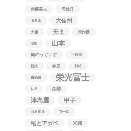
南部美人
司牡丹
大信州
名倉山
天吹
大盃
天狗櫻
山本
宗玄
庭のうぐいす
手取川
春鹿
新政
村祐
栄光冨士
東魁盛
森嶋
桂月
津島屋
甲子
白石酒造
百十郎
稲とアガベ
米鶴