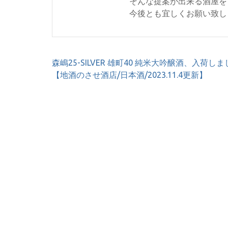
そんな提案が出来る酒屋を
今後とも宜しくお願い致し
投
森嶋25-SILVER 雄町40 純米大吟醸酒、入荷し
稿
【地酒のさせ酒店/日本酒/2023.11.4更新】
ナ
ビ
ゲ
ー
シ
ョ
ン