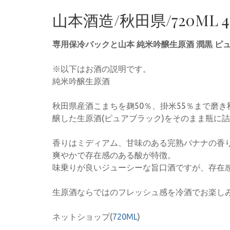
山本酒造/秋田県/720ML 
専用保冷バックと山本 純米吟醸生原酒 潤黒 ピュ
※以下はお酒の説明です。
純米吟醸生原酒
秋田県産酒こまちを麹50％、掛米55％まで磨き
醸した生原酒(ピュアブラック)をそのまま瓶に
香りはミディアム、甘味のある完熟バナナの香
爽やかで存在感のある酸が特徴。
味乗りが良いジューシーな旨口酒ですが、存在
生原酒ならではのフレッシュ感を冷酒でお楽し
ネットショップ(
720ML
)