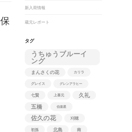
新入荷情報
用保
蔵元レポート
タグ
うちゅうブルーイ
ング
まんさくの花
カリラ
グレイス
グレンアラヒー
久礼
七賢
上喜元
五橋
伯楽星
佐久の花
刈穂
北島
南
初孫