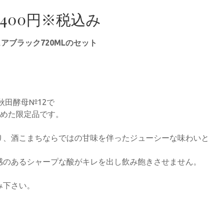
4400円※税込み
アブラック720MLのセット
秋田酵母№12で
詰めた限定品です。
り、酒こまちならではの甘味を伴ったジューシーな味わいと
感のあるシャープな酸がキレを出し飲み飽きさせません。
み下さい。