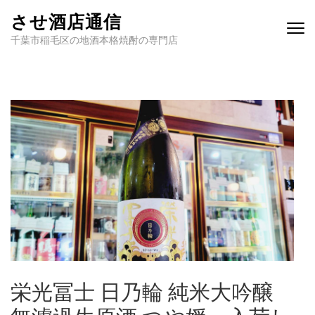
させ酒店通信
千葉市稲毛区の地酒本格焼酎の専門店
栄光冨士 日乃輪 純米大吟醸