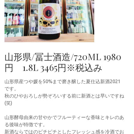
山形県/冨士酒造/720ML 1980
円 1.8L 3465円※税込み
山形県産つや媛を50%まで磨き醸した夏仕込新酒2021
です。
秋のひやおろしが勢ぞろいする前に新酒とは早いですね
(笑)
山形酵母由来の甘やかでフルーティーな香味とキレのあ
る後味が特徴です。
新酒ならではのピチピチとしたフレッシュ感を冷酒でお