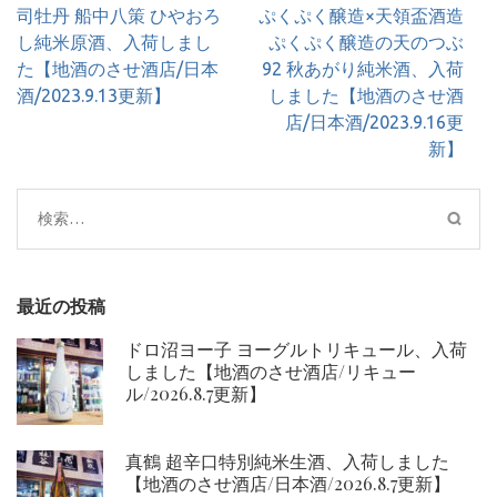
投
司牡丹 船中八策 ひやおろ
ぷくぷく醸造×天領盃酒造
稿
し純米原酒、入荷しまし
ぷくぷく醸造の天のつぶ
ナ
た【地酒のさせ酒店/日本
92 秋あがり純米酒、入荷
ビ
酒/2023.9.13更新】
しました【地酒のさせ酒
ゲ
店/日本酒/2023.9.16更
ー
新】
シ
ョ
検
ン
索:
最近の投稿
ドロ沼ヨー子 ヨーグルトリキュール、入荷
しました【地酒のさせ酒店/リキュー
ル/2026.8.7更新】
真鶴 超辛口特別純米生酒、入荷しました
【地酒のさせ酒店/日本酒/2026.8.7更新】