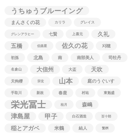
うちゅうブルーイング
まんさくの花
カリラ
グレイス
久礼
七賢
上喜元
グレンアラヒー
佐久の花
五橋
刈穂
伯楽星
北島
南
南部美人
司牡丹
初孫
大信州
天吹
名倉山
大盃
山本
庭のうぐいす
天狗櫻
宗玄
春鹿
手取川
新政
村祐
東魁盛
栄光冨士
森嶋
桂月
津島屋
甲子
白石酒造
百十郎
稲とアガベ
米鶴
結人
繁桝