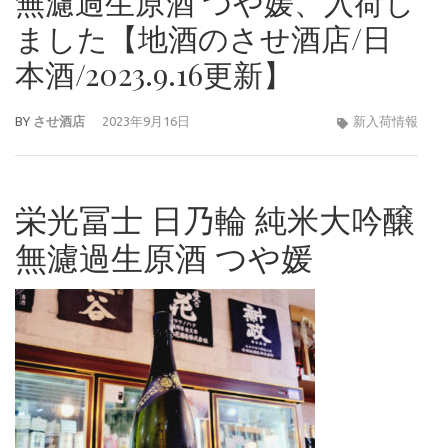
無濾過生原酒 つや媛、入荷し
ました【地酒のさせ酒店/日
本酒/2023.9.16更新】
BY
させ酒店
2023年9月16日
新入荷情報
栄光冨士 日乃輪 純米大吟醸
無濾過生原酒 つや媛