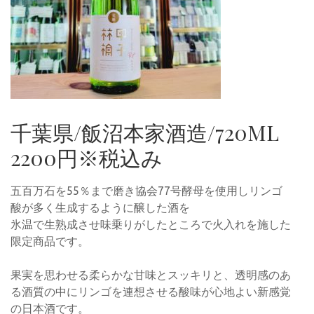
千葉県/飯沼本家酒造/720ML
2200円※税込み
五百万石を55％まで磨き協会77号酵母を使用しリンゴ
酸が多く生成するように醸した酒を
氷温で生熟成させ味乗りがしたところで火入れを施した
限定商品です。
果実を思わせる柔らかな甘味とスッキリと、透明感のあ
る酒質の中にリンゴを連想させる酸味が心地よい新感覚
の日本酒です。