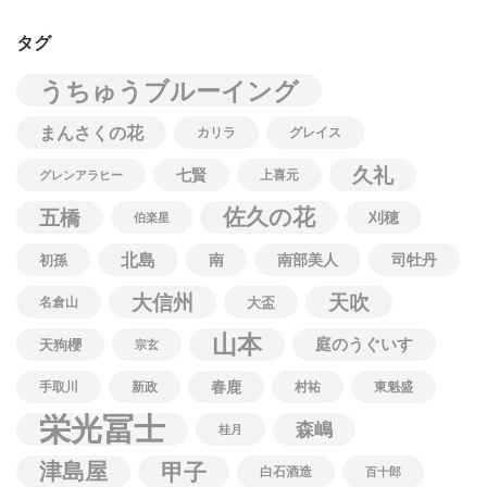
タグ
うちゅうブルーイング
まんさくの花
カリラ
グレイス
久礼
七賢
上喜元
グレンアラヒー
佐久の花
五橋
刈穂
伯楽星
北島
南
南部美人
司牡丹
初孫
大信州
天吹
名倉山
大盃
山本
庭のうぐいす
天狗櫻
宗玄
春鹿
手取川
新政
村祐
東魁盛
栄光冨士
森嶋
桂月
津島屋
甲子
白石酒造
百十郎