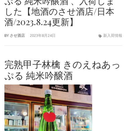
ぷる 純米吟醸酒 、入荷しま
した【地酒のさせ酒店/日本
酒/2023.8.24更新】
BY
させ酒店
2023年8月24日
新入荷情報
完熟甲子林檎 きのえねあっ
ぷる 純米吟醸酒