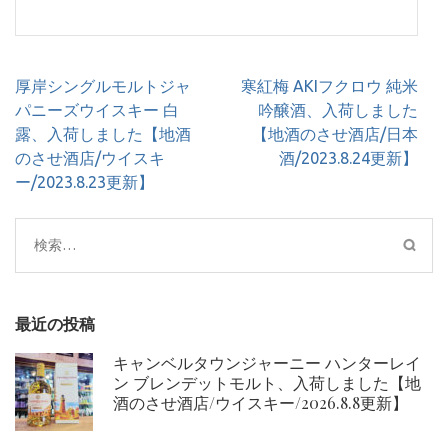
投
厚岸シングルモルトジャ
寒紅梅 AKIフクロウ 純米
稿
パニーズウイスキー 白
吟醸酒、入荷しました
ナ
露、入荷しました【地酒
【地酒のさせ酒店/日本
ビ
のさせ酒店/ウイスキ
酒/2023.8.24更新】
ゲ
ー/2023.8.23更新】
ー
シ
検
ョ
索:
ン
最近の投稿
キャンベルタウンジャーニー ハンターレイ
ン ブレンデットモルト、入荷しました【地
酒のさせ酒店/ウイスキー/2026.8.8更新】