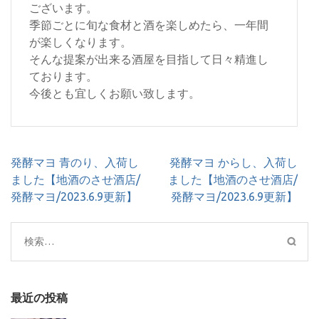
ございます。
季節ごとに旬な食材と酒を楽しめたら、一年間
が楽しくなります。
そんな提案が出来る酒屋を目指して日々精進し
ております。
今後とも宜しくお願い致します。
投
発酵マヨ 青のり、入荷し
発酵マヨ からし、入荷し
稿
ました【地酒のさせ酒店/
ました【地酒のさせ酒店/
ナ
発酵マヨ/2023.6.9更新】
発酵マヨ/2023.6.9更新】
ビ
ゲ
検
ー
索:
シ
ョ
ン
最近の投稿