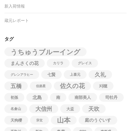
新入荷情報
蔵元レポート
タグ
うちゅうブルーイング
まんさくの花
カリラ
グレイス
久礼
七賢
上喜元
グレンアラヒー
佐久の花
五橋
刈穂
伯楽星
北島
南
南部美人
司牡丹
初孫
大信州
天吹
名倉山
大盃
山本
庭のうぐいす
天狗櫻
宗玄