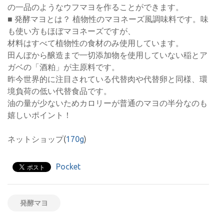
の一品のようなウフマヨを作ることができます。
■ 発酵マヨとは？ 植物性のマヨネーズ風調味料です。味
も使い方もほぼマヨネーズですが、
材料はすべて植物性の食材のみ使用しています。
田んぼから醸造まで一切添加物を使用していない稲とア
ガベの「酒粕」が主原料です。
昨今世界的に注目されている代替肉や代替卵と同様、環
境負荷の低い代替食品です。
油の量が少ないためカロリーが普通のマヨの半分なのも
嬉しいポイント！
ネットショップ(
170g
)
Pocket
発酵マヨ