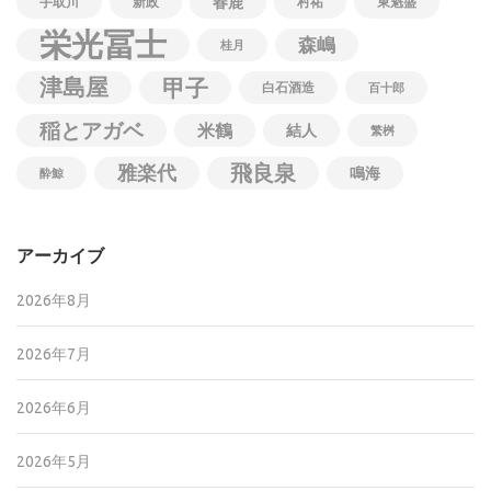
春鹿
手取川
新政
村祐
東魁盛
栄光冨士
森嶋
桂月
津島屋
甲子
白石酒造
百十郎
稲とアガベ
米鶴
結人
繁桝
飛良泉
雅楽代
鳴海
酔鯨
アーカイブ
2026年8月
2026年7月
2026年6月
2026年5月