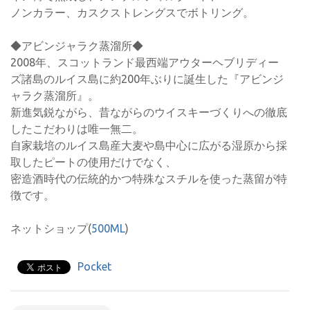
ノンカラー、カスクストレングスでボトリング。
◆アビンジャラク蒸溜所◆
2008年、スコットランド最西端アウターヘブリディー
ズ諸島のルイス島に約200年ぶりに誕生した『アビンジ
ャラク蒸溜所』。
新進気鋭ながら、昔ながらのウイスキーづくりへの徹底
したこだわりは唯一無二。
自家栽培のルイス島産大麦や島中心に広がる湿原から採
取したピートの使用だけでなく、
密造酒時代の伝統的かつ特殊なスチルを使った蒸留が特
徴です。
ネットショップ(
500ML
)
Pocket