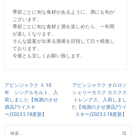
季節ごとに旬な食材があるように、酒にも旬が
ございます。
季節ごとに旬な食材と酒を楽しめたら、一年間
が楽しくなります。
そんな提案が出来る酒屋を目指して日々精進し
ております。
今後とも宜しくお願い致します。
投
アビンジャラク Ｘ 10
アビンジャラク オロロソ
稿
年 シングルモルト、入
シェリーカスク カスクス
ナ
荷しました【地酒のさせ
トレングス、入荷しまし
ビ
酒店/ウイスキ
た【地酒のさせ酒店/ウイ
ゲ
ー/2023.5.18更新】
スキー/2023.5.18更新】
ー
シ
検
ョ