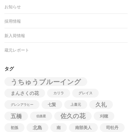
お知らせ
採用情報
新入荷情報
蔵元レポート
タグ
うちゅうブルーイング
まんさくの花
カリラ
グレイス
久礼
七賢
上喜元
グレンアラヒー
佐久の花
五橋
刈穂
伯楽星
北島
南
南部美人
司牡丹
初孫