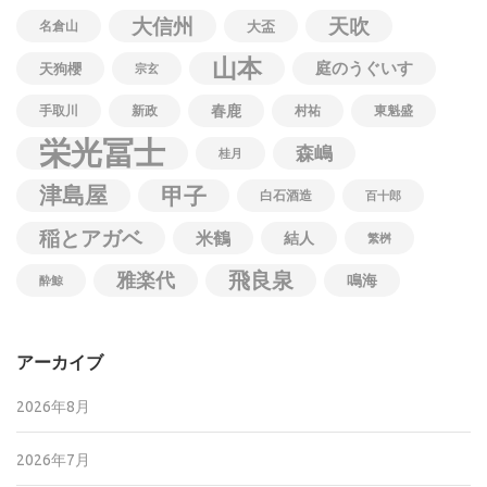
大信州
天吹
名倉山
大盃
山本
庭のうぐいす
天狗櫻
宗玄
春鹿
手取川
新政
村祐
東魁盛
栄光冨士
森嶋
桂月
津島屋
甲子
白石酒造
百十郎
稲とアガベ
米鶴
結人
繁桝
飛良泉
雅楽代
鳴海
酔鯨
アーカイブ
2026年8月
2026年7月