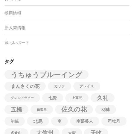
採用情報
新入荷情報
蔵元レポート
タグ
うちゅうブルーイング
まんさくの花
カリラ
グレイス
久礼
七賢
上喜元
グレンアラヒー
佐久の花
五橋
刈穂
伯楽星
北島
南
南部美人
司牡丹
初孫
大信州
天吹
名倉山
大盃