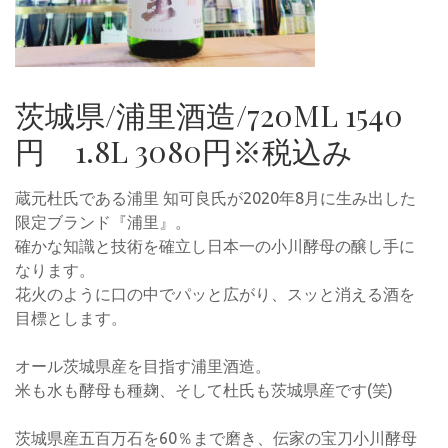
茨城県/浦里酒造/720ML 1540
円 1.8L 3080円※税込み
蔵元杜氏である浦里 知可良氏が2020年8月に生み出した
限定ブランド『浦里』。
確かな知識と技術を確立し日本一の小川酵母の醸し手に
なります。
花火のように口の中でパッと広がり、スッと消える酒を
目標とします。
オール茨城県産を目指す浦里酒造。
米も水も酵母も種麹、そして杜氏も茨城県産です(笑)
茨城県産五百万石を60％まで磨き、伝家の宝刀小川酵母