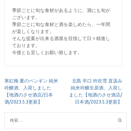
季節ごとに旬な食材があるように、酒にも旬が
ございます。
季節ごとに旬な食材と酒を楽しめたら、一年間
が楽しくなります。
そんな提案が出来る酒屋を目指して日々精進し
ております。
今後とも宜しくお願い致します。
投
寒紅梅 夏のペンギン 純米
北島 辛口 吟吹雪 直汲み
稿
吟醸酒、入荷しました
純米吟醸生原酒、入荷し
ナ
【地酒のさせ酒店/日本
ました【地酒のさせ酒店/
ビ
酒/2023.5.3更新】
日本酒/2023.5.3更新】
ゲ
ー
検
シ
索:
ョ