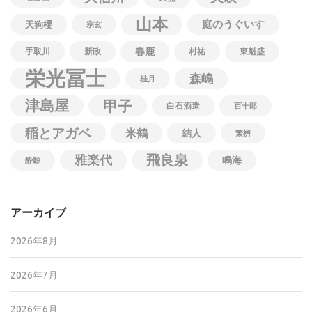
山本
庭のうぐいす
天狗櫻
宗玄
春鹿
手取川
新政
村祐
東魁盛
栄光冨士
森嶋
桂月
津島屋
甲子
白石酒造
百十郎
稲とアガベ
米鶴
結人
繁桝
飛良泉
雅楽代
鳴海
酔鯨
アーカイブ
2026年8月
2026年7月
2026年6月