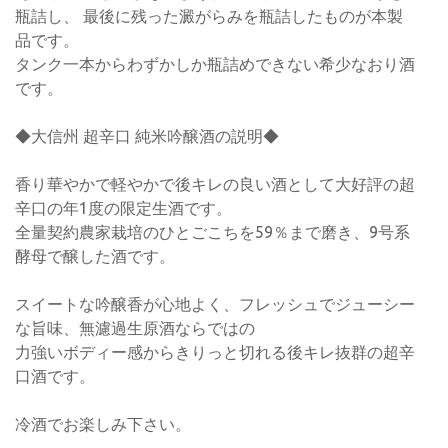
瓶詰し、 最後に残った澱がらみを瓶詰したものが本製
品です。
タンク一本からわずかしか瓶詰めできない希少なおり酒
です。
◆大信州 超辛口 純米吟醸酒の説明◆
香り華やかで軽やかで後キレの良い酒として大好評の超
辛口の年1度の限定生酒です。
全量契約農家栽培のひとごこちを59％まで磨き、9号系
酵母で醸した酒です。
スイートな吟醸香が心地よく、フレッシュでジューシー
な旨味、無濾過生原酒ならではの
力強いボディー感からきりっと切れる後キレ抜群の超辛
口酒です。
冷酒でお楽しみ下さい。