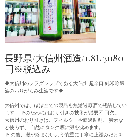
長野県/大信州酒造/1.8L 3080
円※税込み
◆大信州のフラグシップである大信州 超辛口 純米吟醸
酒のおりがらみ生酒です◆
大信州では、ほぼ全ての製品を無濾過原酒で瓶詰してい
ます。 そのためにはおり引きの技術が必要不 可欠。
大信州のおり引きは、フィルターや濾過助剤、 炭素な
ど使わず、 自然にタンク底に澱を沈めます。
そ の後、澱が絡まないよう慎重に丁寧に上澄みだけを