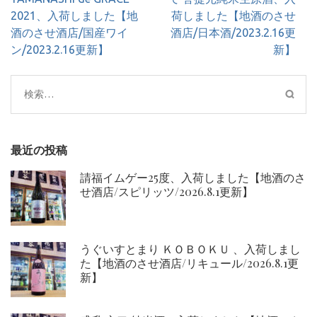
ナ
2021、入荷しました【地
荷しました【地酒のさせ
ビ
酒のさせ酒店/国産ワイ
酒店/日本酒/2023.2.16更
ゲ
ン/2023.2.16更新】
新】
ー
シ
検
ョ
索:
ン
最近の投稿
請福イムゲー25度、入荷しました【地酒のさ
せ酒店/スピリッツ/2026.8.1更新】
うぐいすとまり ＫＯＢＯＫＵ 、入荷しまし
た【地酒のさせ酒店/リキュール/2026.8.1更
新】