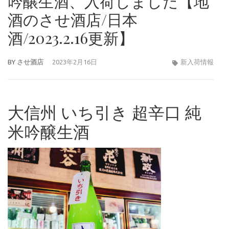
吟醸生酒、入荷しました【地
酒のさせ酒店/日本
酒/2023.2.16更新】
BY
させ酒店
2023年2月16日
新入荷情報
大信州 いち引き 超辛口 純
米吟醸生酒