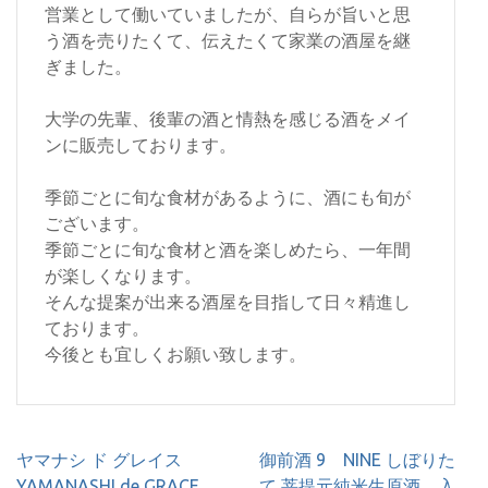
営業として働いていましたが、自らが旨いと思
う酒を売りたくて、伝えたくて家業の酒屋を継
ぎました。
大学の先輩、後輩の酒と情熱を感じる酒をメイ
ンに販売しております。
季節ごとに旬な食材があるように、酒にも旬が
ございます。
季節ごとに旬な食材と酒を楽しめたら、一年間
が楽しくなります。
そんな提案が出来る酒屋を目指して日々精進し
ております。
今後とも宜しくお願い致します。
投
ヤマナシ ド グレイス
御前酒 9 NINE しぼりた
稿
YAMANASHI de GRACE
て 菩提元純米生原酒、入