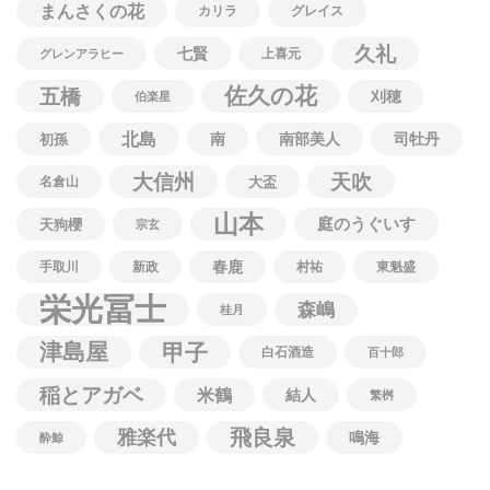
まんさくの花
カリラ
グレイス
久礼
七賢
上喜元
グレンアラヒー
佐久の花
五橋
刈穂
伯楽星
北島
南
南部美人
司牡丹
初孫
大信州
天吹
名倉山
大盃
山本
庭のうぐいす
天狗櫻
宗玄
春鹿
手取川
新政
村祐
東魁盛
栄光冨士
森嶋
桂月
津島屋
甲子
白石酒造
百十郎
稲とアガベ
米鶴
結人
繁桝
飛良泉
雅楽代
鳴海
酔鯨