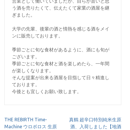
営業として働いていましたが、自らが旨いと思
う酒を売りたくて、伝えたくて家業の酒屋を継
ぎました。
大学の先輩、後輩の酒と情熱を感じる酒をメイ
ンに販売しております。
季節ごとに旬な食材があるように、酒にも旬が
ございます。
季節ごとに旬な食材と酒を楽しめたら、一年間
が楽しくなります。
そんな提案が出来る酒屋を目指して日々精進し
ております。
今後とも宜しくお願い致します。
投
THE REBIRTH Time-
真鶴 超辛口特別純米生原
稿
Machine ウロボロス 生原
酒、入荷しました【地酒