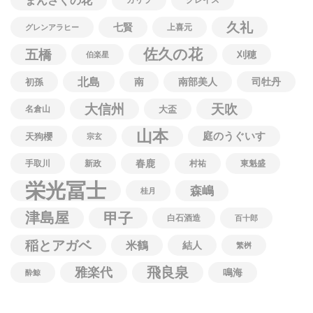
まんさくの花
久礼
七賢
上喜元
グレンアラヒー
佐久の花
五橋
刈穂
伯楽星
北島
南
南部美人
司牡丹
初孫
大信州
天吹
名倉山
大盃
山本
庭のうぐいす
天狗櫻
宗玄
春鹿
手取川
新政
村祐
東魁盛
栄光冨士
森嶋
桂月
津島屋
甲子
白石酒造
百十郎
稲とアガベ
米鶴
結人
繁桝
飛良泉
雅楽代
鳴海
酔鯨