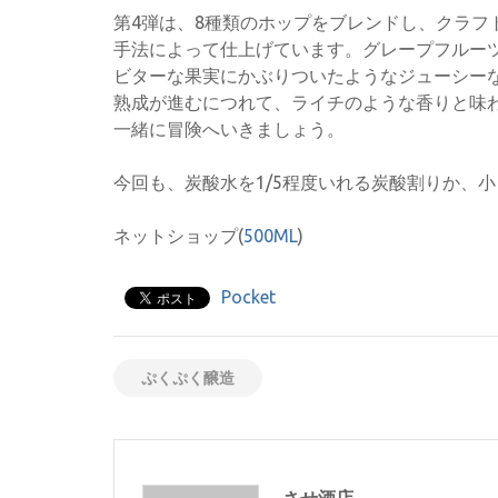
第4弾は、8種類のホップをブレンドし、クラフト
手法によって仕上げています。グレープフルー
ビターな果実にかぶりついたようなジューシー
熟成が進むにつれて、ライチのような香りと味
一緒に冒険へいきましょう。
今回も、炭酸水を1/5程度いれる炭酸割りか、
ネットショップ(
500ML
)
Pocket
ぷくぷく醸造
させ酒店