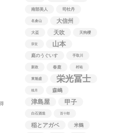
南部美人
司牡丹
大信州
名倉山
天吹
大盃
天狗櫻
山本
宗玄
庭のうぐいす
手取川
春鹿
。
新政
村祐
栄光冨士
東魁盛
森嶋
桂月
津島屋
甲子
得
白石酒造
百十郎
稲とアガベ
米鶴