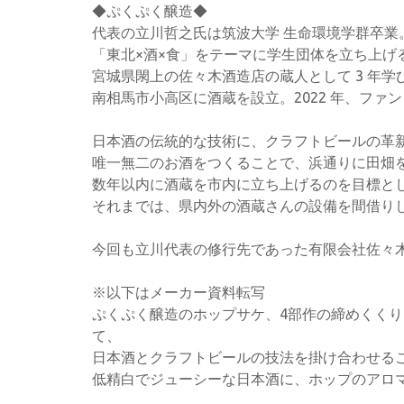
◆ぷくぷく醸造◆
代表の立川哲之氏は筑波大学 生命環境学群卒業
「東北×酒×食」をテーマに学生団体を立ち上げる
宮城県閖上の佐々木酒造店の蔵人として 3 年学び、
南相馬市小高区に酒蔵を設立。2022 年、ファ
日本酒の伝統的な技術に、クラフトビールの革
唯一無二のお酒をつくることで、浜通りに田畑
数年以内に酒蔵を市内に立ち上げるのを目標と
それまでは、県内外の酒蔵さんの設備を間借り
今回も立川代表の修行先であった有限会社佐々
※以下はメーカー資料転写
ぷくぷく醸造のホップサケ、4部作の締めくくり
て、
日本酒とクラフトビールの技法を掛け合わせる
低精白でジューシーな日本酒に、ホップのアロ