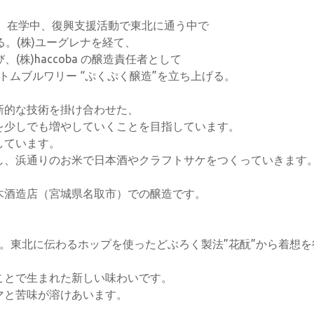
。在学中、復興支援活動で東北に通う中で
。(株)ユーグレナを経て、
(株)haccoba の醸造責任者として
ントムブルワリー “ぷくぷく醸造”を立ち上げる。
新的な技術を掛け合わせた、
を少しでも増やしていくことを目指しています。
しています。
し、浜通りのお米で日本酒やクラフトサケをつくっていきます
木酒造店（宮城県名取市）での醸造です。
。東北に伝わるホップを使ったどぶろく製法”花酛”から着想を
ことで生まれた新しい味わいです。
マと苦味が溶けあいます。