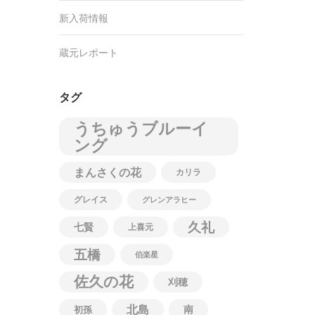
新入荷情報
蔵元レポート
タグ
うちゅうブルーイ
ング
まんさくの花
カリラ
グレイス
グレンアラヒー
久礼
七賢
上喜元
五橋
伯楽星
佐久の花
刈穂
北島
南
初孫