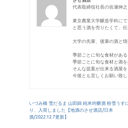
代表取締役社長の佐瀬伸之
東京農業大学醸造学科にて
と思う酒を売りたくて、伝
大学の先輩、後輩の酒と情
季節ごとに旬な食材がある
季節ごとに旬な食材と酒を
そんな提案が出来る酒屋を
今後とも宜しくお願い致し
投
いづみ橋 雪だるま 山田錦 純米吟醸酒 粉雪うす
稿
り、入荷しました【地酒のさせ酒店/日本
ナ
酒/2022.12.7更新】
ビ