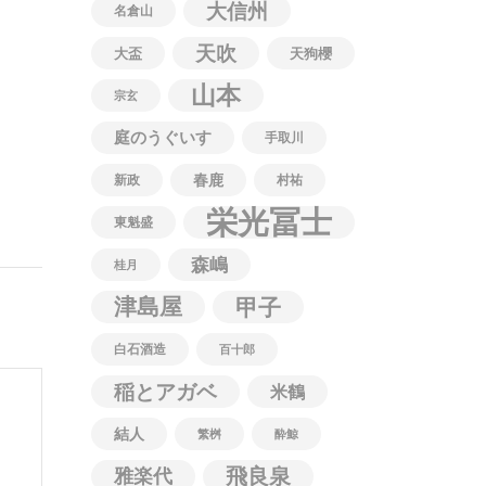
大信州
名倉山
天吹
大盃
天狗櫻
山本
宗玄
庭のうぐいす
手取川
春鹿
新政
村祐
栄光冨士
東魁盛
森嶋
桂月
津島屋
甲子
白石酒造
百十郎
稲とアガベ
米鶴
結人
繁桝
酔鯨
飛良泉
雅楽代