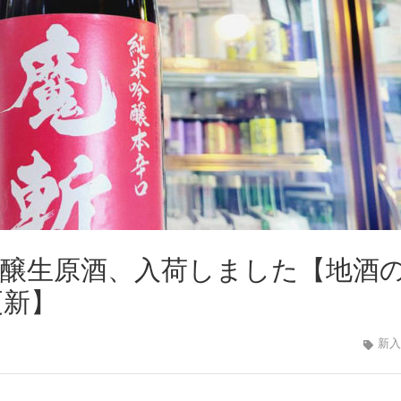
吟醸生原酒、入荷しました【地酒
6更新】
新入