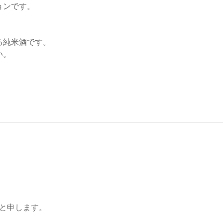
ョンです。
る純米酒です。
い。
と申します。