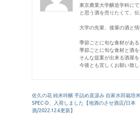
東京農業大学醸造学科にて
と思う酒を売りたくて、伝
大学の先輩、後輩の酒と情
季節ごとに旬な食材がある
季節ごとに旬な食材と酒を
そんな提案が出来る酒屋を
今後とも宜しくお願い致し
投
佐久の花 純米吟醸 手詰め直汲み 自家水田栽培
稿
SPEC-D、入荷しました【地酒のさせ酒店/日本
ナ
酒/2022.12.6更新】
ビ
ゲ
ー
シ