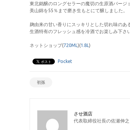
東北銘醸のロングセラーの魔切の生原酒バージ
美山錦を55％まで磨き生もとにて醸しました。
麹由来の甘い香りにスッキリとした切れ味のあ
生酒特有のフレッシュ感を冷酒でお楽しみ下さ
ネットショップ(
720ML
)(
1.8L
)
Pocket
初孫
させ酒店
代表取締役社長の佐瀬伸之