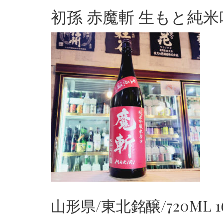
初孫 赤魔斬 生もと純
山形県/東北銘醸/720ML 1