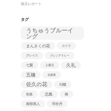
蔵元レポート
タグ
うちゅうブルーイ
ング
まんさくの花
カリラ
グレイス
グレンアラヒー
久礼
七賢
上喜元
五橋
伯楽星
佐久の花
刈穂
北島
南
初孫
南部美人
司牡丹