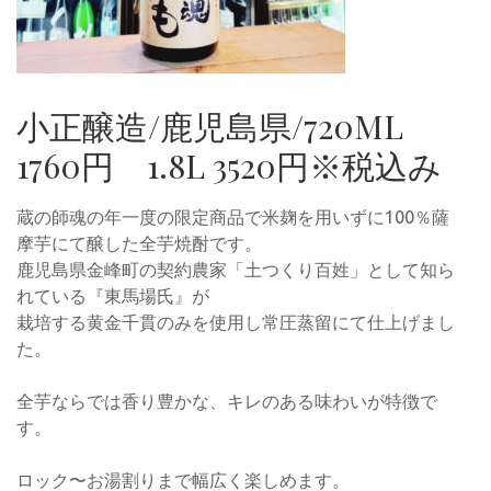
小正醸造/鹿児島県/720ML
1760円 1.8L 3520円※税込み
蔵の師魂の年一度の限定商品で米麹を用いずに100％薩
摩芋にて醸した全芋焼酎です。
鹿児島県金峰町の契約農家「土つくり百姓」として知ら
れている『東馬場氏』が
栽培する黄金千貫のみを使用し常圧蒸留にて仕上げまし
た。
全芋ならでは香り豊かな、キレのある味わいが特徴で
す。
ロック〜お湯割りまで幅広く楽しめます。