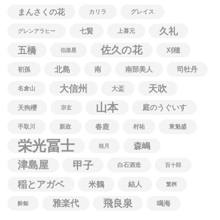
まんさくの花
カリラ
グレイス
久礼
七賢
上喜元
グレンアラヒー
佐久の花
五橋
刈穂
伯楽星
北島
南
南部美人
司牡丹
初孫
大信州
天吹
名倉山
大盃
山本
庭のうぐいす
天狗櫻
宗玄
春鹿
手取川
新政
村祐
東魁盛
栄光冨士
森嶋
桂月
津島屋
甲子
白石酒造
百十郎
稲とアガベ
米鶴
結人
繁桝
飛良泉
雅楽代
鳴海
酔鯨