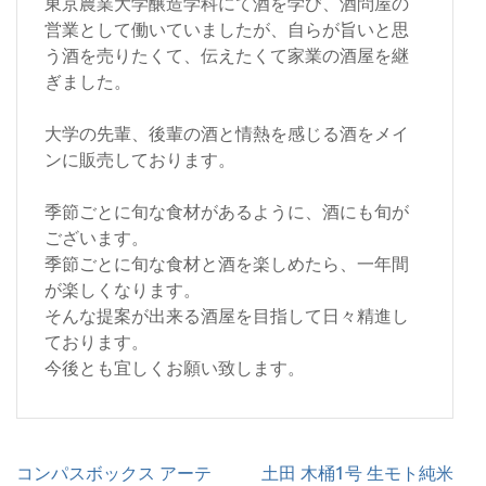
東京農業大学醸造学科にて酒を学び、酒問屋の
営業として働いていましたが、自らが旨いと思
う酒を売りたくて、伝えたくて家業の酒屋を継
ぎました。
大学の先輩、後輩の酒と情熱を感じる酒をメイ
ンに販売しております。
季節ごとに旬な食材があるように、酒にも旬が
ございます。
季節ごとに旬な食材と酒を楽しめたら、一年間
が楽しくなります。
そんな提案が出来る酒屋を目指して日々精進し
ております。
今後とも宜しくお願い致します。
投
コンパスボックス アーテ
土田 木桶1号 生モト純米