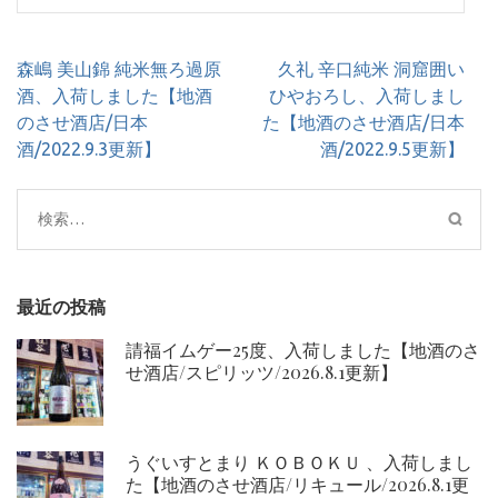
投
森嶋 美山錦 純米無ろ過原
久礼 辛口純米 洞窟囲い
稿
酒、入荷しました【地酒
ひやおろし、入荷しまし
ナ
のさせ酒店/日本
た【地酒のさせ酒店/日本
ビ
酒/2022.9.3更新】
酒/2022.9.5更新】
ゲ
ー
検
シ
索:
ョ
ン
最近の投稿
請福イムゲー25度、入荷しました【地酒のさ
せ酒店/スピリッツ/2026.8.1更新】
うぐいすとまり ＫＯＢＯＫＵ 、入荷しまし
た【地酒のさせ酒店/リキュール/2026.8.1更