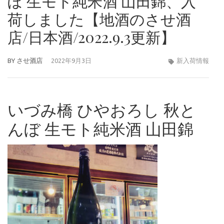
ぼ 生モト純米酒 山田錦、入
荷しました【地酒のさせ酒
店/日本酒/2022.9.3更新】
BY
させ酒店
2022年9月3日
新入荷情報
いづみ橋 ひやおろし 秋と
んぼ 生モト純米酒 山田錦