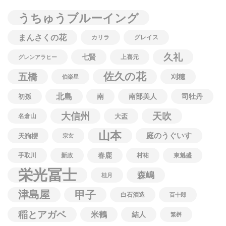
うちゅうブルーイング
まんさくの花
カリラ
グレイス
久礼
七賢
上喜元
グレンアラヒー
佐久の花
五橋
刈穂
伯楽星
北島
南
南部美人
司牡丹
初孫
大信州
天吹
名倉山
大盃
山本
庭のうぐいす
天狗櫻
宗玄
春鹿
手取川
新政
村祐
東魁盛
栄光冨士
森嶋
桂月
津島屋
甲子
白石酒造
百十郎
稲とアガベ
米鶴
結人
繁桝