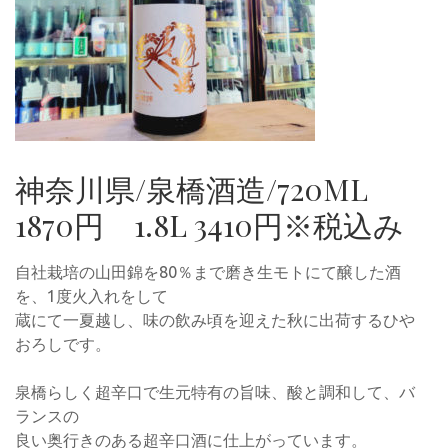
神奈川県/泉橋酒造/720ML
1870円 1.8L 3410円※税込み
自社栽培の山田錦を80％まで磨き生モトにて醸した酒
を、1度火入れをして
蔵にて一夏越し、味の飲み頃を迎えた秋に出荷するひや
おろしです。
泉橋らしく超辛口で生元特有の旨味、酸と調和して、バ
ランスの
良い奥行きのある超辛口酒に仕上がっています。