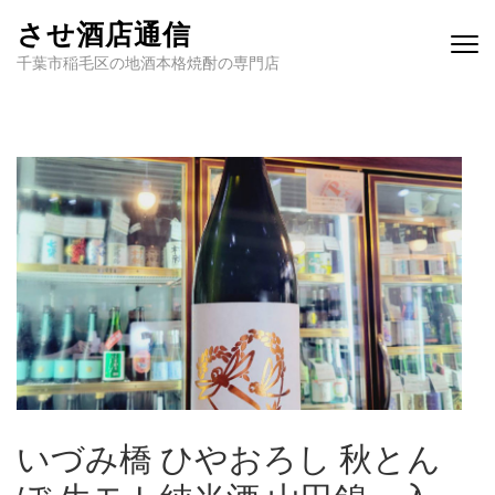
させ酒店通信
千葉市稲毛区の地酒本格焼酎の専門店
いづみ橋 ひやおろし 秋とん