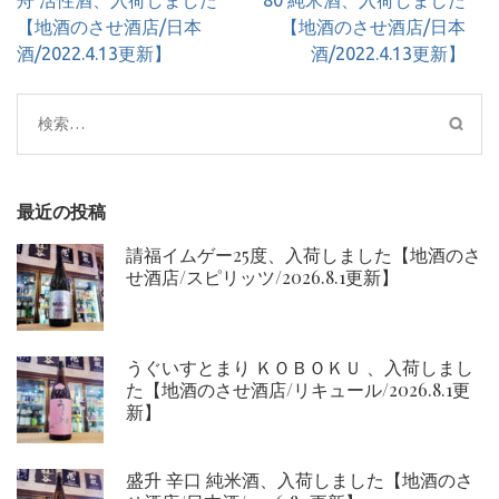
舟 活性酒、入荷しました
80 純米酒、入荷しました
ナ
【地酒のさせ酒店/日本
【地酒のさせ酒店/日本
ビ
酒/2022.4.13更新】
酒/2022.4.13更新】
ゲ
ー
検
シ
索:
ョ
ン
最近の投稿
請福イムゲー25度、入荷しました【地酒のさ
せ酒店/スピリッツ/2026.8.1更新】
うぐいすとまり ＫＯＢＯＫＵ 、入荷しまし
た【地酒のさせ酒店/リキュール/2026.8.1更
新】
盛升 辛口 純米酒、入荷しました【地酒のさ