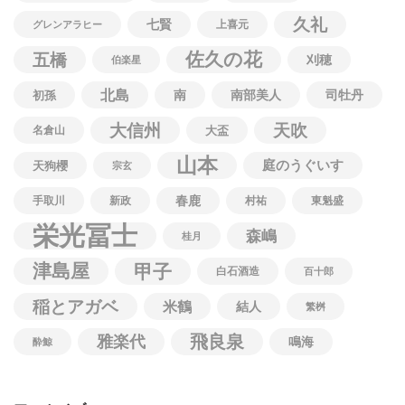
久礼
七賢
上喜元
グレンアラヒー
佐久の花
五橋
刈穂
伯楽星
北島
南
南部美人
司牡丹
初孫
大信州
天吹
名倉山
大盃
山本
庭のうぐいす
天狗櫻
宗玄
春鹿
手取川
新政
村祐
東魁盛
栄光冨士
森嶋
桂月
津島屋
甲子
白石酒造
百十郎
稲とアガベ
米鶴
結人
繁桝
飛良泉
雅楽代
鳴海
酔鯨