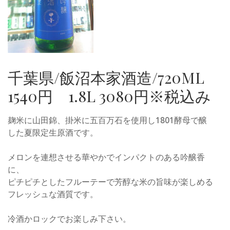
千葉県/飯沼本家酒造/720ML
1540円 1.8L 3080円※税込み
麹米に山田錦、掛米に五百万石を使用し1801酵母で醸
した夏限定生原酒です。
メロンを連想させる華やかでインパクトのある吟醸香
に、
ピチピチとしたフルーテーで芳醇な米の旨味が楽しめる
フレッシュな酒質です。
冷酒かロックでお楽しみ下さい。