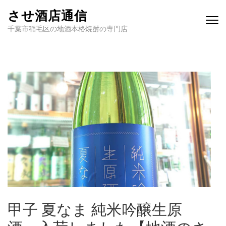
させ酒店通信
千葉市稲毛区の地酒本格焼酎の専門店
甲子 夏なま 純米吟醸生原