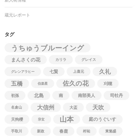
蔵元レポート
タグ
うちゅうブルーイング
まんさくの花
カリラ
グレイス
久礼
七賢
上喜元
グレンアラヒー
佐久の花
五橋
刈穂
伯楽星
北島
南
南部美人
司牡丹
初孫
大信州
天吹
名倉山
大盃
山本
庭のうぐいす
天狗櫻
宗玄
春鹿
手取川
新政
村祐
東魁盛