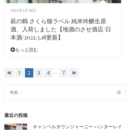
2022年3月18日
萩の鶴 さくら猫ラベル 純米吟醸生原
酒、入荷しました【地酒のさせ酒店/日
本酒/2022.3.18更新】
もっと読む
投
…
1
2
3
4
7
稿
ナ
ビ
検
ゲ
索:
ー
シ
最近の投稿
ョ
ン
キャンベルタウンジャーニー ハンターレイ