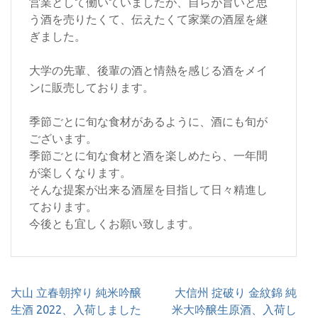
営業として働いていましたが、自らが旨いと思
う酒を売りたくて、伝えたくて家業の酒屋を継
ぎました。
大学の先輩、後輩の酒と情熱を感じる酒をメイ
ンに販売しております。
季節ごとに旬な食材があるように、酒にも旬が
ございます。
季節ごとに旬な食材と酒を楽しめたら、一年間
が楽しくなります。
そんな提案が出来る酒屋を目指して日々精進し
ております。
今後とも宜しくお願い致します。
投
大山 立春朝搾り 純米吟醸
大信州 掟破り 金紋錦 純
稿
生酒 2022、入荷しました
米大吟醸生原酒、入荷し