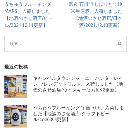
投
うちゅうブルーイング
宗玄 石川門 しぼりたて純
稿
MARS、入荷しました
米生原酒、入荷しました
ナ
【地酒のさせ酒店/ビー
【地酒のさせ酒店/日本
ビ
ル/2021.12.11更新】
酒/2021.12.13更新】
ゲ
ー
検
シ
索:
ョ
ン
最近の投稿
キャンベルタウンジャーニー ハンターレイ
ン ブレンデットモルト、入荷しました【地
酒のさせ酒店/ウイスキー/2026.8.8更新】
うちゅうブルーイング 宇宙 ALE、入荷しま
した【地酒のさせ酒店/クラフトビー
ル/2026.8.8更新】