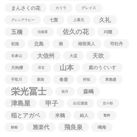
まんさくの花
カリラ
グレイス
久礼
七賢
上喜元
グレンアラヒー
佐久の花
五橋
刈穂
伯楽星
北島
南
南部美人
司牡丹
初孫
大信州
天吹
名倉山
大盃
山本
庭のうぐいす
天狗櫻
宗玄
春鹿
手取川
新政
村祐
東魁盛
栄光冨士
森嶋
桂月
津島屋
甲子
白石酒造
百十郎
稲とアガベ
米鶴
結人
繁桝
飛良泉
雅楽代
鳴海
酔鯨