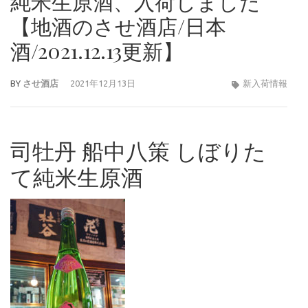
純米生原酒、入荷しました
【地酒のさせ酒店/日本
酒/2021.12.13更新】
BY
させ酒店
2021年12月13日
新入荷情報
司牡丹 船中八策 しぼりた
て純米生原酒