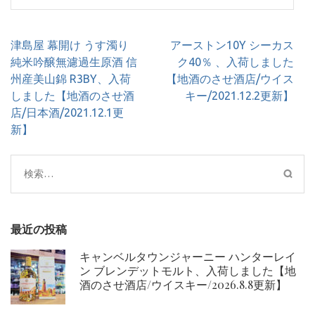
投
津島屋 幕開け うす濁り
アーストン10Y シーカス
稿
純米吟醸無濾過生原酒 信
ク40％ 、入荷しました
ナ
州産美山錦 R3BY、入荷
【地酒のさせ酒店/ウイス
ビ
しました【地酒のさせ酒
キー/2021.12.2更新】
ゲ
店/日本酒/2021.12.1更
ー
新】
シ
ョ
検
ン
索:
最近の投稿
キャンベルタウンジャーニー ハンターレイ
ン ブレンデットモルト、入荷しました【地
酒のさせ酒店/ウイスキー/2026.8.8更新】