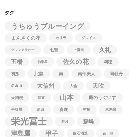
タグ
うちゅうブルーイング
まんさくの花
カリラ
グレイス
久礼
七賢
上喜元
グレンアラヒー
佐久の花
五橋
刈穂
伯楽星
北島
南
南部美人
司牡丹
初孫
大信州
天吹
名倉山
大盃
山本
庭のうぐいす
天狗櫻
宗玄
春鹿
手取川
新政
村祐
東魁盛
栄光冨士
森嶋
桂月
津島屋
甲子
白石酒造
百十郎