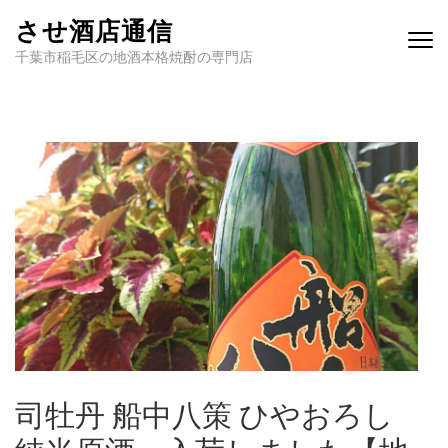
させ酒店通信
千葉市稲毛区の地酒本格焼酎の専門店
司牡丹 船中八策 ひやおろし