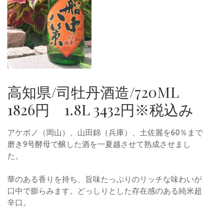
高知県/司牡丹酒造/720ML
1826円 1.8L 3432円※税込み
アケボノ（岡山）、山田錦（兵庫）、土佐麗を60％まで
磨き9号酵母で醸した酒を一夏越させて熟成させまし
た。
華のある香りを持ち、旨味たっぷりのリッチな味わいが
口中で膨らみます。どっしりとした存在感のある純米超
辛口。