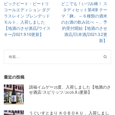
投
ビックピート・ピートリ
どこでも！いづみ橋！ ス
稿
コールエディション ダグ
タディセット第4弾 テー
ナ
ラスレイン ブレンデッド
マ「麹」 ～６種類の酒米
ビ
モルト、入荷しました
のお酒の飲み比べ ～、予
ゲ
【地酒のさせ酒店/ウイス
約受付開始【地酒のさせ
ー
キー/2021.9.10更新】
酒店/日本酒/2021.3.2更
シ
新】
ョ
ン
検
索:
最近の投稿
請福イムゲー25度、入荷しました【地酒のさ
せ酒店/スピリッツ/2026.8.1更新】
うぐいすとまり ＫＯＢＯＫＵ 、入荷しまし