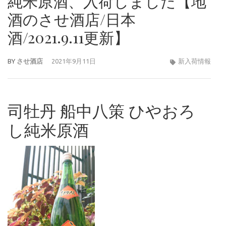
純米原酒、入荷しました【地
酒のさせ酒店/日本
酒/2021.9.11更新】
BY
させ酒店
2021年9月11日
新入荷情報
司牡丹 船中八策 ひやおろ
し純米原酒