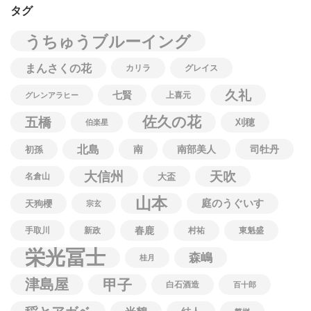
タグ
うちゅうブルーイング
まんさくの花
カリラ
グレイス
久礼
七賢
上喜元
グレンアラヒー
佐久の花
五橋
刈穂
伯楽星
北島
南
南部美人
司牡丹
初孫
大信州
天吹
名倉山
大盃
山本
庭のうぐいす
天狗櫻
宗玄
春鹿
手取川
新政
村祐
東魁盛
栄光冨士
森嶋
桂月
津島屋
甲子
白石酒造
百十郎