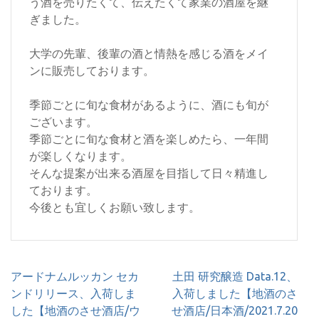
う酒を売りたくて、伝えたくて家業の酒屋を継
ぎました。
大学の先輩、後輩の酒と情熱を感じる酒をメイ
ンに販売しております。
季節ごとに旬な食材があるように、酒にも旬が
ございます。
季節ごとに旬な食材と酒を楽しめたら、一年間
が楽しくなります。
そんな提案が出来る酒屋を目指して日々精進し
ております。
今後とも宜しくお願い致します。
投
アードナムルッカン セカ
土田 研究醸造 Data.12、
稿
ンドリリース、入荷しま
入荷しました【地酒のさ
ナ
した【地酒のさせ酒店/ウ
せ酒店/日本酒/2021.7.20