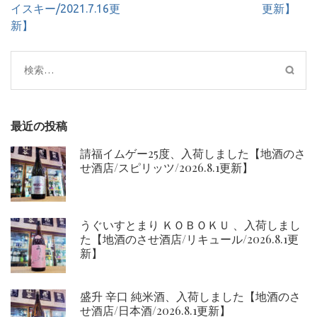
ビ
イスキー/2021.7.16更
更新】
ゲ
新】
ー
シ
検
ョ
索:
ン
最近の投稿
請福イムゲー25度、入荷しました【地酒のさ
せ酒店/スピリッツ/2026.8.1更新】
うぐいすとまり ＫＯＢＯＫＵ 、入荷しまし
た【地酒のさせ酒店/リキュール/2026.8.1更
新】
盛升 辛口 純米酒、入荷しました【地酒のさ
せ酒店/日本酒/2026.8.1更新】