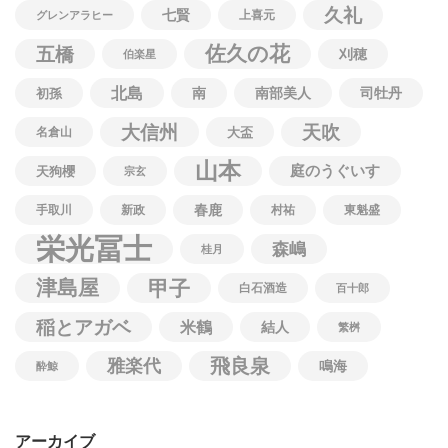
久礼
七賢
上喜元
グレンアラヒー
佐久の花
五橋
刈穂
伯楽星
北島
南
南部美人
司牡丹
初孫
大信州
天吹
名倉山
大盃
山本
庭のうぐいす
天狗櫻
宗玄
春鹿
手取川
新政
村祐
東魁盛
栄光冨士
森嶋
桂月
津島屋
甲子
白石酒造
百十郎
稲とアガベ
米鶴
結人
繁桝
飛良泉
雅楽代
鳴海
酔鯨
アーカイブ