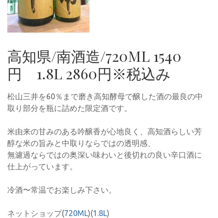
高知県/南酒造/720ML 1540
円 1.8L 2860円※税込み
松山三井を60％まで磨き高知酵母で醸した酒の最良の中
取り部分を瓶に詰めた限定酒です。
米由来の甘みのある吟醸香が心地良く、高知酒らしい芳
醇な米の旨みと中取りならではの透明感、
無濾過ならではの奥深い味わいと後切れの良い辛口酒に
仕上がっています。
冷酒〜常温でお楽しみ下さい。
ネットショップ(
720ML
)(
1.8L
)