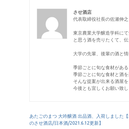
させ酒店
代表取締役社長の佐瀬伸之
東京農業大学醸造学科にて
と思う酒を売りたくて、伝
大学の先輩、後輩の酒と情
季節ごとに旬な食材がある
季節ごとに旬な食材と酒を
そんな提案が出来る酒屋を
今後とも宜しくお願い致し
投
あたごのまつ 大吟醸酒 出品酒、入荷しました【
稿
のさせ酒店/日本酒/2021.6.12更新】