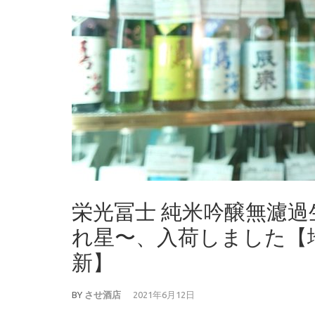
栄光冨士 純米吟醸無濾過生原
れ星〜、入荷しました【地酒の
新】
BY
させ酒店
2021年6月12日