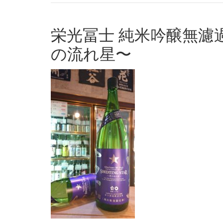
栄光冨士 純米吟醸無濾過生
の流れ星〜