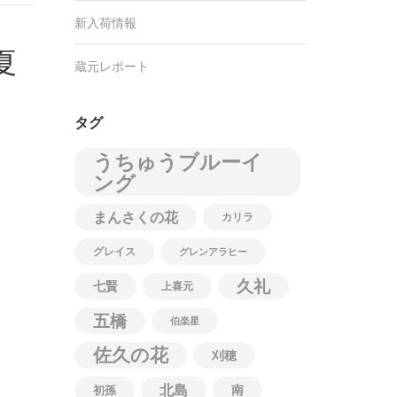
新入荷情報
夏
蔵元レポート
タグ
うちゅうブルーイ
ング
まんさくの花
カリラ
グレイス
グレンアラヒー
久礼
七賢
上喜元
五橋
伯楽星
佐久の花
刈穂
北島
南
初孫