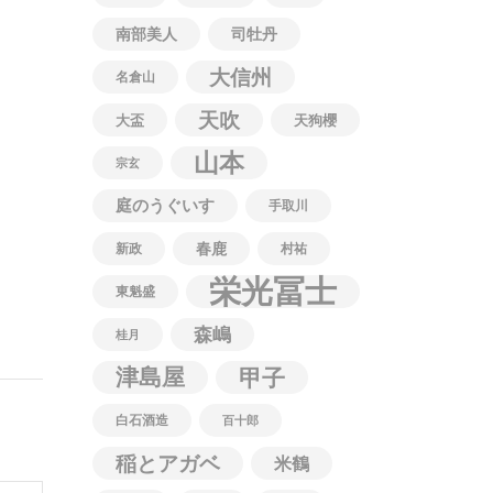
南部美人
司牡丹
大信州
名倉山
天吹
大盃
天狗櫻
山本
宗玄
庭のうぐいす
手取川
春鹿
新政
村祐
栄光冨士
東魁盛
森嶋
桂月
津島屋
甲子
白石酒造
百十郎
稲とアガベ
米鶴