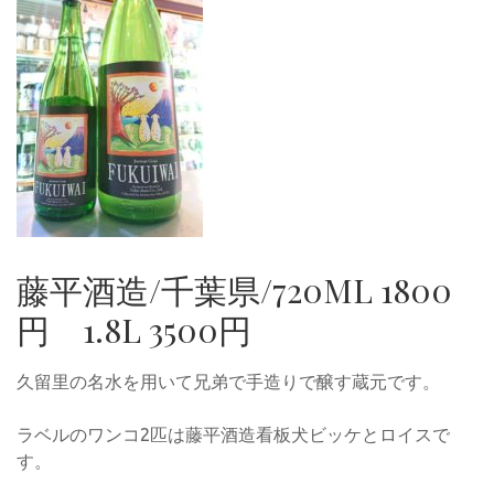
藤平酒造/千葉県/720ML 1800
円 1.8L 3500円
久留里の名水を用いて兄弟で手造りで醸す蔵元です。
ラベルのワンコ2匹は藤平酒造看板犬ビッケとロイスで
す。