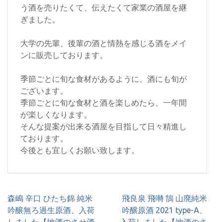
う酒を売りたくて、伝えたくて家業の酒屋を継
ぎました。
大学の先輩、後輩の酒と情熱を感じる酒をメイ
ンに販売しております。
季節ごとに旬な食材があるように、酒にも旬が
ございます。
季節ごとに旬な食材と酒を楽しめたら、一年間
が楽しくなります。
そんな提案が出来る酒屋を目指して日々精進し
ております。
今後とも宜しくお願い致します。
投
森嶋 辛口 ひたち錦 純米
飛良泉 飛囀 鵠 山廃純米
稿
吟醸無ろ過生原酒、入荷
吟醸原酒 2021 type-A、
ナ