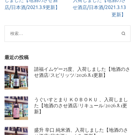
しました【地酒のさせ酒
入荷しました【地酒のさ
ビ
店/日本酒/2021.3.9更新】
せ酒店/日本酒/2021.3.13
ゲ
更新】
ー
シ
検
ョ
索:
ン
最近の投稿
請福イムゲー25度、入荷しました【地酒のさ
せ酒店/スピリッツ/2026.8.1更新】
うぐいすとまり ＫＯＢＯＫＵ 、入荷しまし
た【地酒のさせ酒店/リキュール/2026.8.1更
新】
盛升 辛口 純米酒、入荷しました【地酒のさ