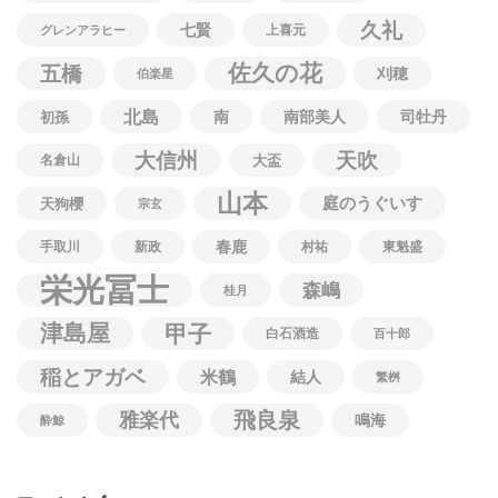
久礼
七賢
上喜元
グレンアラヒー
佐久の花
五橋
刈穂
伯楽星
北島
南
南部美人
司牡丹
初孫
大信州
天吹
名倉山
大盃
山本
庭のうぐいす
天狗櫻
宗玄
春鹿
手取川
新政
村祐
東魁盛
栄光冨士
森嶋
桂月
津島屋
甲子
白石酒造
百十郎
稲とアガベ
米鶴
結人
繁桝
飛良泉
雅楽代
鳴海
酔鯨