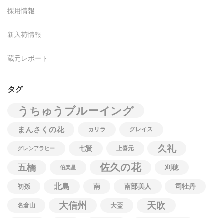
採用情報
新入荷情報
蔵元レポート
タグ
うちゅうブルーイング
まんさくの花
カリラ
グレイス
久礼
七賢
上喜元
グレンアラヒー
佐久の花
五橋
刈穂
伯楽星
北島
南
南部美人
司牡丹
初孫
大信州
天吹
名倉山
大盃