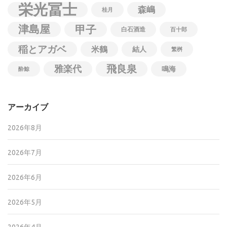
栄光冨士
森嶋
桂月
津島屋
甲子
白石酒造
百十郎
稲とアガベ
米鶴
結人
繁桝
飛良泉
雅楽代
鳴海
酔鯨
アーカイブ
2026年8月
2026年7月
2026年6月
2026年5月