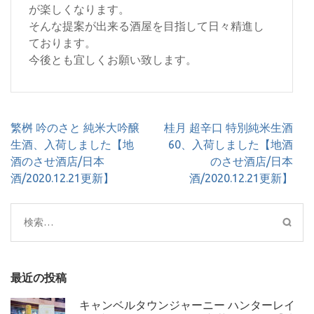
が楽しくなります。
そんな提案が出来る酒屋を目指して日々精進し
ております。
今後とも宜しくお願い致します。
投
繁桝 吟のさと 純米大吟醸
桂月 超辛口 特別純米生酒
稿
生酒、入荷しました【地
60、入荷しました【地酒
ナ
酒のさせ酒店/日本
のさせ酒店/日本
ビ
酒/2020.12.21更新】
酒/2020.12.21更新】
ゲ
ー
検
シ
索:
ョ
ン
最近の投稿
キャンベルタウンジャーニー ハンターレイ