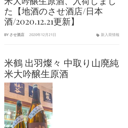
米大吟醸生原酒、入荷しまし
た【地酒のさせ酒店/日本
酒/2020.12.21更新】
BY
させ酒店
2020年12月21日
新入荷情報
米鶴 出羽燦々 中取り山廃純
米大吟醸生原酒