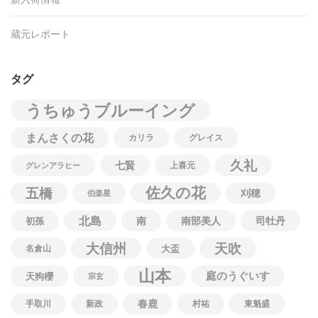
蔵元レポート
タグ
うちゅうブルーイング
まんさくの花
カリラ
グレイス
久礼
七賢
上喜元
グレンアラヒー
佐久の花
五橋
刈穂
伯楽星
北島
南
南部美人
司牡丹
初孫
大信州
天吹
名倉山
大盃
山本
庭のうぐいす
天狗櫻
宗玄
春鹿
手取川
新政
村祐
東魁盛