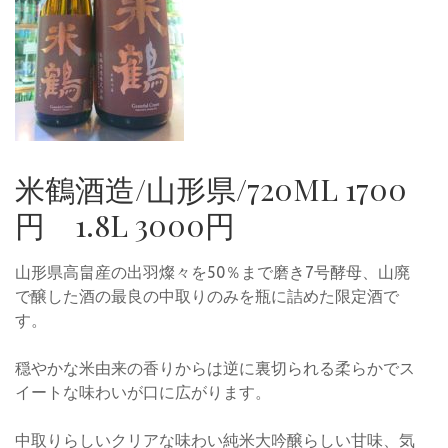
米鶴酒造/山形県/720ML 1700
円 1.8L 3000円
山形県高畠産の出羽燦々を50％まで磨き7号酵母、山廃
で醸した酒の最良の中取りのみを瓶に詰めた限定酒で
す。
穏やかな米由来の香りからは逆に裏切られる柔らかでス
イートな味わいが口に広がります。
中取りらしいクリアな味わい純米大吟醸らしい甘味、気