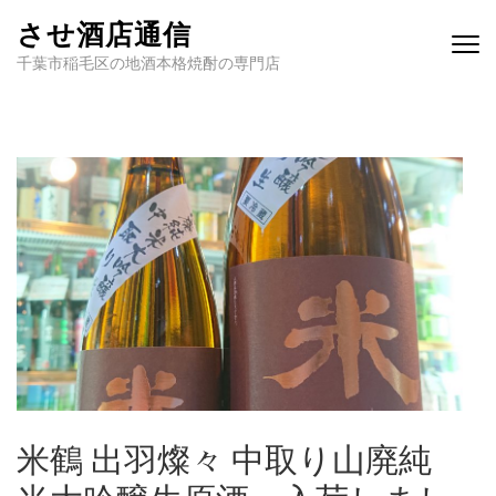
させ酒店通信
千葉市稲毛区の地酒本格焼酎の専門店
米鶴 出羽燦々 中取り山廃純