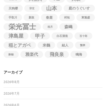
山本
庭のうぐいす
天狗櫻
宗玄
春鹿
手取川
新政
村祐
東魁盛
栄光冨士
森嶋
桂月
津島屋
甲子
白石酒造
百十郎
稲とアガベ
米鶴
結人
繁桝
飛良泉
雅楽代
鳴海
酔鯨
アーカイブ
2026年8月
2026年7月
2026年6月