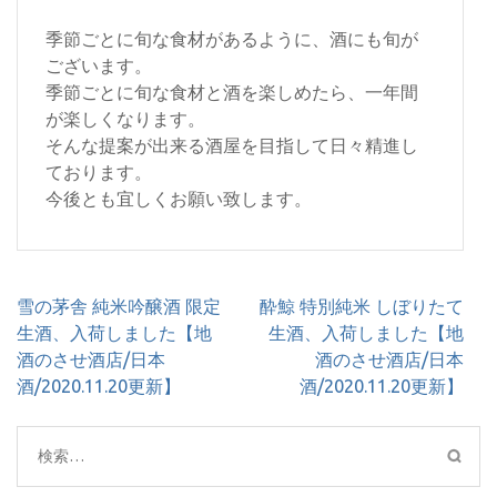
季節ごとに旬な食材があるように、酒にも旬が
ございます。
季節ごとに旬な食材と酒を楽しめたら、一年間
が楽しくなります。
そんな提案が出来る酒屋を目指して日々精進し
ております。
今後とも宜しくお願い致します。
投
雪の茅舎 純米吟醸酒 限定
酔鯨 特別純米 しぼりたて
稿
生酒、入荷しました【地
生酒、入荷しました【地
ナ
酒のさせ酒店/日本
酒のさせ酒店/日本
ビ
酒/2020.11.20更新】
酒/2020.11.20更新】
ゲ
ー
検
シ
索:
ョ