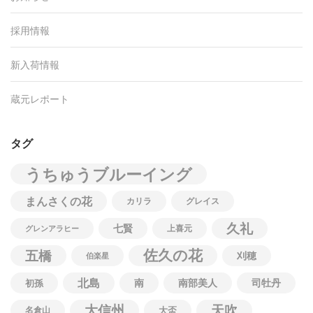
採用情報
新入荷情報
蔵元レポート
タグ
うちゅうブルーイング
まんさくの花
カリラ
グレイス
久礼
七賢
上喜元
グレンアラヒー
佐久の花
五橋
刈穂
伯楽星
北島
南
南部美人
司牡丹
初孫
大信州
天吹
名倉山
大盃