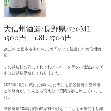
大信州酒造/長野県/720ML
1500円 1.8L 2700円
2020年に松本市本社を6.5憶円かけて新設した大信州酒
造。
その試運転の為にそれぞれのスペック等を小仕込みで10
本ほど試験醸造しておりました。
2020年10月に蔵にお伺いした際にも新設特有の空気感
と吟醸香が、なんとも言えない空間を醸し出していまし
た。
試験醸造10本は契約農家様のひとごこちを全量使用し醸