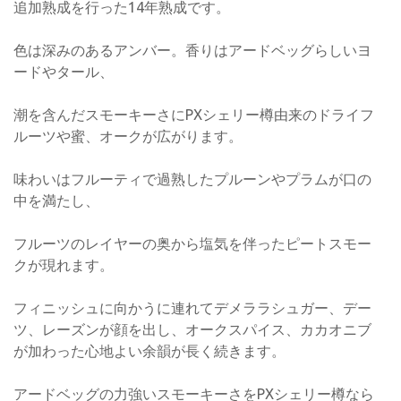
追加熟成を行った14年熟成です。
色は深みのあるアンバー。香りはアードベッグらしいヨ
ードやタール、
潮を含んだスモーキーさにPXシェリー樽由来のドライフ
ルーツや蜜、オークが広がります。
味わいはフルーティで過熟したプルーンやプラムが口の
中を満たし、
フルーツのレイヤーの奥から塩気を伴ったピートスモー
クが現れます。
フィニッシュに向かうに連れてデメララシュガー、デー
ツ、レーズンが顔を出し、オークスパイス、カカオニブ
が加わった心地よい余韻が長く続きます。
アードベッグの力強いスモーキーさをPXシェリー樽なら