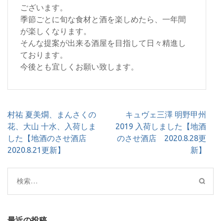
ございます。
季節ごとに旬な食材と酒を楽しめたら、一年間
が楽しくなります。
そんな提案が出来る酒屋を目指して日々精進し
ております。
今後とも宜しくお願い致します。
投
村祐 夏美燗、まんさくの
キュヴェ三澤 明野甲州
稿
花、大山 十水、入荷しま
2019 入荷しました【地酒
ナ
した【地酒のさせ酒店
のさせ酒店 2020.8.28更
ビ
2020.8.21更新】
新】
ゲ
ー
検
シ
索:
ョ
ン
最近の投稿