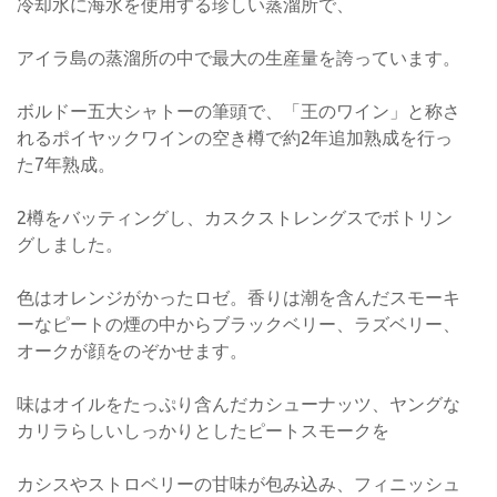
冷却水に海水を使用する珍しい蒸溜所で、
アイラ島の蒸溜所の中で最大の生産量を誇っています。
ボルドー五大シャトーの筆頭で、「王のワイン」と称さ
れるポイヤックワインの空き樽で約2年追加熟成を行っ
た7年熟成。
2樽をバッティングし、カスクストレングスでボトリン
グしました。
色はオレンジがかったロゼ。香りは潮を含んだスモーキ
ーなピートの煙の中からブラックベリー、ラズベリー、
オークが顔をのぞかせます。
味はオイルをたっぷり含んだカシューナッツ、ヤングな
カリラらしいしっかりとしたピートスモークを
カシスやストロベリーの甘味が包み込み、フィニッシュ