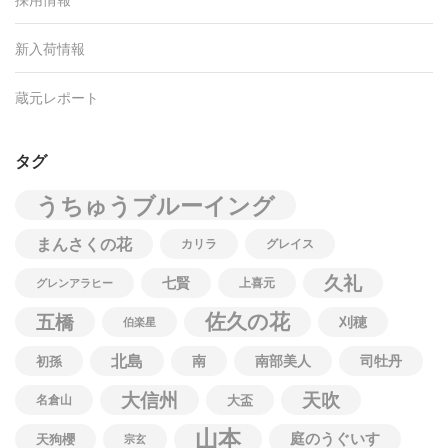
採用情報
新入荷情報
蔵元レポート
タグ
うちゅうブルーイング
まんさくの花
カリラ
グレイス
久礼
七賢
上喜元
グレンアラヒー
佐久の花
五橋
刈穂
伯楽星
北島
南
南部美人
司牡丹
初孫
大信州
天吹
名倉山
大盃
山本
庭のうぐいす
天狗櫻
宗玄