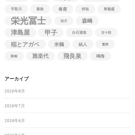
春鹿
手取川
新政
村祐
東魁盛
栄光冨士
森嶋
桂月
津島屋
甲子
白石酒造
百十郎
稲とアガベ
米鶴
結人
繁桝
飛良泉
雅楽代
鳴海
酔鯨
アーカイブ
2026年8月
2026年7月
2026年6月