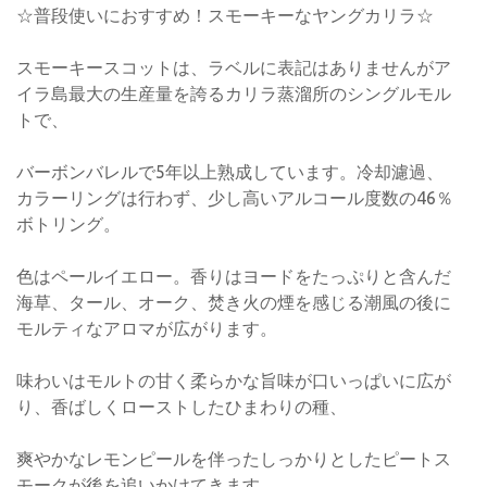
☆普段使いにおすすめ！スモーキーなヤングカリラ☆
スモーキースコットは、ラベルに表記はありませんがア
イラ島最大の生産量を誇るカリラ蒸溜所のシングルモル
トで、
バーボンバレルで5年以上熟成しています。冷却濾過、
カラーリングは行わず、少し高いアルコール度数の46％
ボトリング。
色はペールイエロー。香りはヨードをたっぷりと含んだ
海草、タール、オーク、焚き火の煙を感じる潮風の後に
モルティなアロマが広がります。
味わいはモルトの甘く柔らかな旨味が口いっぱいに広が
り、香ばしくローストしたひまわりの種、
爽やかなレモンピールを伴ったしっかりとしたピートス
モークが後を追いかけてきます。