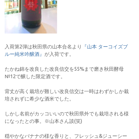
入荷第2弾は秋田県の山本合名より
『山本 ターコイズブ
ルー純米吟醸酒』
が入荷です。
たかね錦を改良した改良信交を55%まで磨き秋田酵母
№12で醸した限定酒です。
背丈が高く栽培が難しい改良信交は一時はわずかしか栽
培されずに希少な酒米でした。
しかし名前がカッコいいので秋田県外でも栽培される様
になったとの事。※山本さん談(笑)
穏やかなバナナの様な香りと、フレッシュ&ジューシー