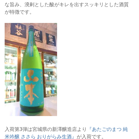
な旨み、溌剌とした酸がキレを出すスッキリとした酒質
が特徴です。
入荷第3弾は宮城県の新澤醸造店より
『あたごのまつ 純
米吟醸 ささら おりがらみ生酒』
が入荷です。