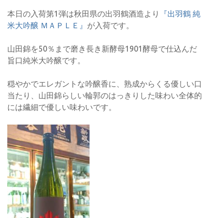
本日の入荷第1弾は秋田県の出羽鶴酒造より
『出羽鶴 純
米大吟醸 ＭＡＰＬＥ』
が入荷です。
山田錦を50％まで磨き長き新酵母1901酵母で仕込んだ
旨口純米大吟醸です。
穏やかでエレガントな吟醸香に、熟成からくる優しい口
当たり、山田錦らしい輪郭のはっきりした味わい全体的
には繊細で優しい味わいです。