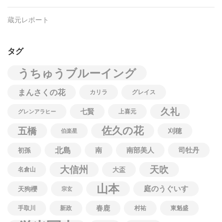
蔵元レポート
タグ
うちゅうブルーイング
まんさくの花
カリラ
グレイス
久礼
七賢
上喜元
グレンアラヒー
佐久の花
五橋
刈穂
伯楽星
北島
南
南部美人
司牡丹
初孫
大信州
天吹
名倉山
大盃
山本
庭のうぐいす
天狗櫻
宗玄
春鹿
手取川
新政
村祐
東魁盛