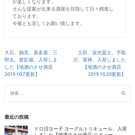
が楽しくなります。
そんな提案が出来る酒屋を目指して日々精進し
ております。
今後とも宜しくお願い致します。
投
大石、鶴見、喜多屋、三
土田、栄光冨士、手取
稿
郎丸、貴匠蔵、入荷しま
川、茶神、入荷しました
ナ
した【地酒のさせ酒店
【地酒のさせ酒店
ビ
2019.10.7更新】
2019.10.20更新】
ゲ
ー
検
シ
索:
ョ
ン
最近の投稿
ドロ沼ヨー子 ヨーグルトリキュール、入荷
しました【地酒のさせ酒店/リキュー