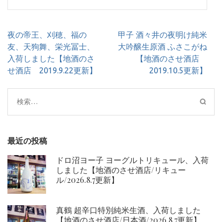
投
夜の帝王、刈穂、福の
甲子 酒々井の夜明け純米
稿
友、天狗舞、栄光冨士、
大吟醸生原酒 ふさこがね
ナ
入荷しました【地酒のさ
【地酒のさせ酒店
ビ
せ酒店 2019.9.22更新】
2019.10.5更新】
ゲ
ー
検
シ
索:
ョ
ン
最近の投稿
ドロ沼ヨー子 ヨーグルトリキュール、入荷
しました【地酒のさせ酒店/リキュー
ル/2026.8.7更新】
真鶴 超辛口特別純米生酒、入荷しました
【地酒のさせ酒店/日本酒/2026.8.7更新】