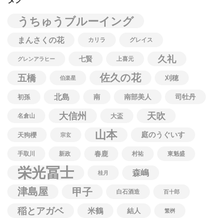
うちゅうブルーイング
まんさくの花
カリラ
グレイス
久礼
七賢
上喜元
グレンアラヒー
佐久の花
五橋
刈穂
伯楽星
北島
南
南部美人
司牡丹
初孫
大信州
天吹
名倉山
大盃
山本
庭のうぐいす
天狗櫻
宗玄
春鹿
手取川
新政
村祐
東魁盛
栄光冨士
森嶋
桂月
津島屋
甲子
白石酒造
百十郎
稲とアガベ
米鶴
結人
繁桝