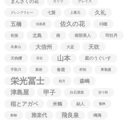
まんさくの花
カリラ
グレイス
久礼
七賢
上喜元
グレンアラヒー
佐久の花
五橋
刈穂
伯楽星
北島
南
南部美人
司牡丹
初孫
大信州
天吹
名倉山
大盃
山本
庭のうぐいす
天狗櫻
宗玄
春鹿
手取川
新政
村祐
東魁盛
栄光冨士
森嶋
桂月
津島屋
甲子
白石酒造
百十郎
稲とアガベ
米鶴
結人
繁桝
飛良泉
雅楽代
鳴海
酔鯨