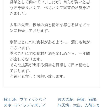
営業として働いていましたが、自らが旨いと思
う酒を売りたくて、伝えたくて家業の酒屋を継
ぎました。
大学の先輩、後輩の酒と情熱を感じる酒をメイ
ンに販売しております。
季節ごとに旬な食材があるように、酒にも旬が
ございます。
季節ごとに旬な食材と酒を楽しめたら、一年間
が楽しくなります。
そんな提案が出来る酒屋を目指して日々精進し
ております。
今後とも宜しくお願い致します。
投
極上 堤、ブティックウイ
佐久の花、宗政、石鎚、
稿
スキーアイラディスティ
想天坊、大山、入荷しま