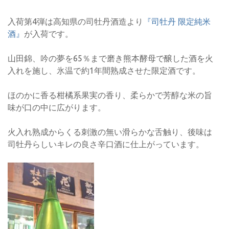
入荷第4弾は高知県の司牡丹酒造より
『司牡丹 限定純米
酒』
が入荷です。
山田錦、吟の夢を65％まで磨き熊本酵母で醸した酒を火
入れを施し、氷温で約1年間熟成させた限定酒です。
ほのかに香る柑橘系果実の香り、柔らかで芳醇な米の旨
味が口の中に広がります。
火入れ熟成からくる刺激の無い滑らかな舌触り、後味は
司牡丹らしいキレの良さ辛口酒に仕上がっています。