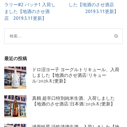
ナ
ラリー#2 バッチ1 入荷し
した【地酒のさせ酒店
ビ
ました【地酒のさせ酒
2019.5.11更新】
ゲ
店 2019.5.11更新】
ー
シ
検
ョ
索:
ン
最近の投稿
ドロ沼ヨー子 ヨーグルトリキュール、入荷
しました【地酒のさせ酒店/リキュー
ル/2026.8.7更新】
真鶴 超辛口特別純米生酒、入荷しました
【地酒のさせ酒店/日本酒/2026.8.7更新】
浦里暁星 活性清酒生酒、入荷しました【地