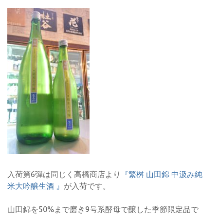
入荷第6弾は同じく高橋商店より
『繁桝 山田錦 中汲み純
米大吟醸生酒 』
が入荷です。
山田錦を50%まで磨き9号系酵母で醸した季節限定品で