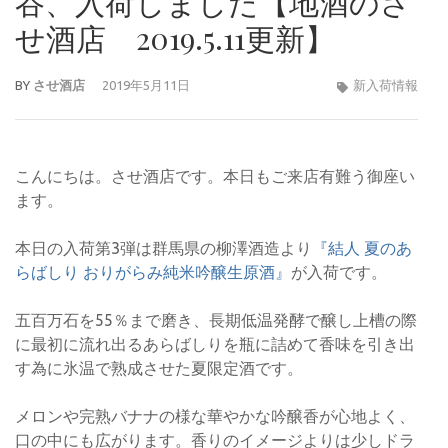
谷、入荷しました【地酒のさ
せ酒店 2019.5.11更新】
BY
させ酒店
2019年5月11日
新入荷情報
こんにちは。させ酒店です。本日もご来店有難う御座い
ます。
本日の入荷第3弾は群馬県の柳澤酒造より
『結人 夏のあ
らばしり おりがらみ純米吟醸生原酒』
が入荷です。
五百万石を55％まで磨き、長期低温発酵で醸し上槽の際
に最初に流れ出るあらばしりを瓶に詰めて香味を引き出
す為に氷温で熟成させた夏限定酒です。
メロンや完熟バナナの様な華やかな吟醸香が心地よく、
口の中にも広がります。香りのイメージよりは少しドラ