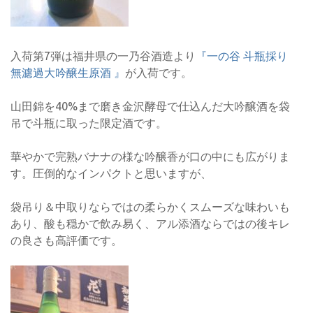
入荷第7弾は福井県の一乃谷酒造より
『一の谷 斗瓶採り
無濾過大吟醸生原酒 』
が入荷です。
山田錦を40%まで磨き金沢酵母で仕込んだ大吟醸酒を袋
吊で斗瓶に取った限定酒です。
華やかで完熟バナナの様な吟醸香が口の中にも広がりま
す。圧倒的なインパクトと思いますが、
袋吊り＆中取りならではの柔らかくスムーズな味わいも
あり、酸も穏かで飲み易く、アル添酒ならではの後キレ
の良さも高評価です。