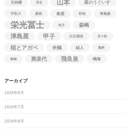
山本
庭のうぐいす
天狗櫻
宗玄
春鹿
手取川
新政
村祐
東魁盛
栄光冨士
森嶋
桂月
津島屋
甲子
白石酒造
百十郎
稲とアガベ
米鶴
結人
繁桝
飛良泉
雅楽代
鳴海
酔鯨
アーカイブ
2026年8月
2026年7月
2026年6月