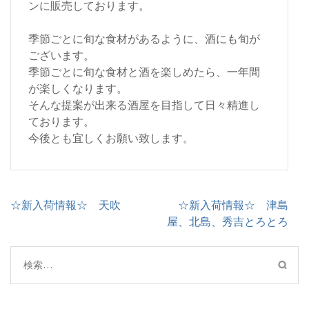
ンに販売しております。
季節ごとに旬な食材があるように、酒にも旬が
ございます。
季節ごとに旬な食材と酒を楽しめたら、一年間
が楽しくなります。
そんな提案が出来る酒屋を目指して日々精進し
ております。
今後とも宜しくお願い致します。
投
☆新入荷情報☆ 天吹
☆新入荷情報☆ 津島
稿
屋、北島、秀吉とろとろ
ナ
ビ
検
ゲ
索:
ー
シ