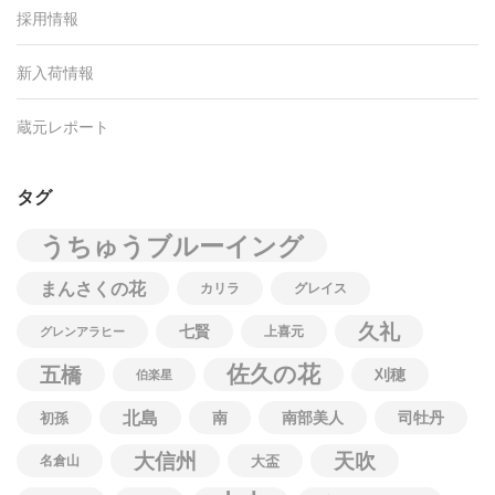
採用情報
新入荷情報
蔵元レポート
タグ
うちゅうブルーイング
まんさくの花
カリラ
グレイス
久礼
七賢
上喜元
グレンアラヒー
佐久の花
五橋
刈穂
伯楽星
北島
南
南部美人
司牡丹
初孫
大信州
天吹
名倉山
大盃