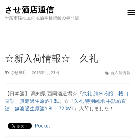
させ酒店通信
千葉市稲毛区の地酒本格焼酎の専門店
☆新入荷情報☆ 久礼
BY
させ酒店
2018年1月23日
新入荷情報
【日本酒】 高知県 西岡酒造場☆『
久礼 純米吟醸 槽口
直詰 無濾過生原酒1.8L
』☆『
久礼 特別純米 手詰め直
詰 無濾過生原酒1.8L
720ML
』入荷しました！
Pocket