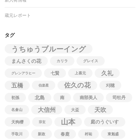
蔵元レポート
タグ
うちゅうブルーイング
まんさくの花
カリラ
グレイス
久礼
七賢
上喜元
グレンアラヒー
佐久の花
五橋
刈穂
伯楽星
北島
南
南部美人
司牡丹
初孫
大信州
天吹
名倉山
大盃
山本
庭のうぐいす
天狗櫻
宗玄
春鹿
手取川
新政
村祐
東魁盛