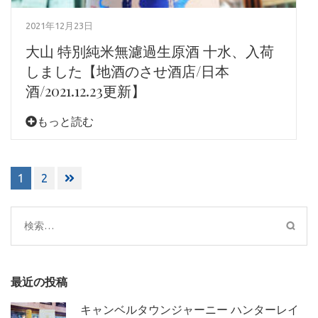
2021年12月23日
大山 特別純米無濾過生原酒 十水、入荷
しました【地酒のさせ酒店/日本
酒/2021.12.23更新】
もっと読む
投
1
2
稿
ナ
ビ
検
ゲ
索:
ー
シ
最近の投稿
ョ
ン
キャンベルタウンジャーニー ハンターレイ