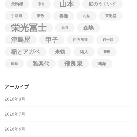
山本
庭のうぐいす
天狗櫻
宗玄
春鹿
手取川
新政
村祐
東魁盛
栄光冨士
森嶋
桂月
津島屋
甲子
白石酒造
百十郎
稲とアガベ
米鶴
結人
繁桝
飛良泉
雅楽代
鳴海
酔鯨
アーカイブ
2026年8月
2026年7月
2026年6月