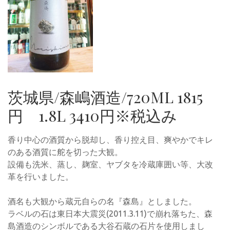
茨城県/森嶋酒造/720ML 1815
円 1.8L 3410円※税込み
香り中心の酒質から脱却し、香り控え目、爽やかでキレ
のある酒質に舵を切った大観。
設備も洗米、蒸し、麹室、ヤブタを冷蔵庫囲い等、大改
革を行いました。
酒名も大観から蔵元自らの名『森島』としました。
ラベルの石は東日本大震災(2011.3.11)で崩れ落ちた、森
島酒造のシンボルである大谷石蔵の石片を使用しまし