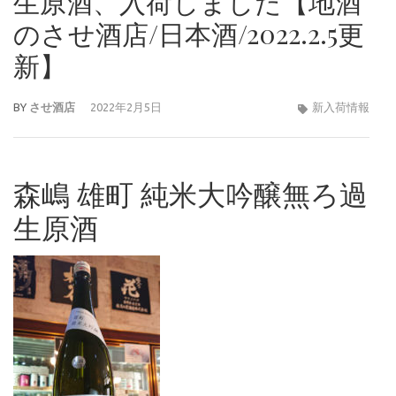
生原酒、入荷しました【地酒
のさせ酒店/日本酒/2022.2.5更
新】
BY
させ酒店
2022年2月5日
新入荷情報
森嶋 雄町 純米大吟醸無ろ過
生原酒