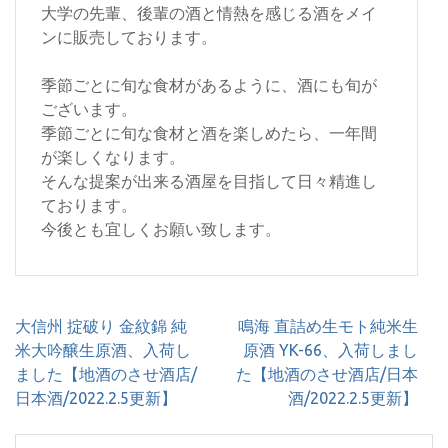
大学の先輩、後輩の酒と情熱を感じる酒をメイ
ンに販売しております。
季節ごとに旬な食材があるように、酒にも旬が
ございます。
季節ごとに旬な食材と酒を楽しめたら、一年間
が楽しくなります。
そんな提案が出来る酒屋を目指して日々精進し
ております。
今後とも宜しくお願い致します。
投
大信州 掟破り 金紋錦 純
鳴海 直詰め生モト純米生
稿
米大吟醸生原酒、入荷し
原酒 YK-66、入荷しまし
ナ
ました【地酒のさせ酒店/
た【地酒のさせ酒店/日本
ビ
日本酒/2022.2.5更新】
酒/2022.2.5更新】
ゲ
ー