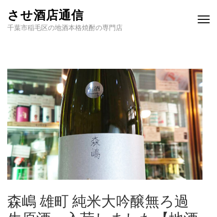
させ酒店通信
千葉市稲毛区の地酒本格焼酎の専門店
森嶋 雄町 純米大吟醸無ろ過