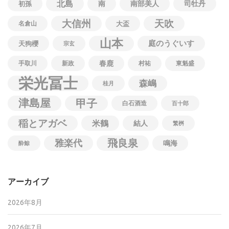
北島
南
南部美人
司牡丹
初孫
大信州
天吹
名倉山
大盃
山本
庭のうぐいす
天狗櫻
宗玄
春鹿
手取川
新政
村祐
東魁盛
栄光冨士
森嶋
桂月
津島屋
甲子
白石酒造
百十郎
稲とアガベ
米鶴
結人
繁桝
飛良泉
雅楽代
鳴海
酔鯨
アーカイブ
2026年8月
2026年7月