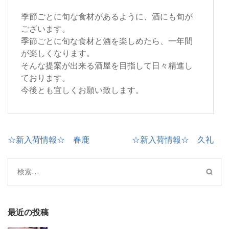
季節ごとに旬な食材があるように、酒にも旬が
ございます。
季節ごとに旬な食材と酒を楽しめたら、一年間
が楽しくなります。
そんな提案が出来る酒屋を目指して日々精進し
ております。
今後とも宜しくお願い致します。
投
☆新入荷情報☆ 春鹿
☆新入荷情報☆ 久礼
稿
ナ
検
ビ
索:
ゲ
ー
シ
最近の投稿
ョ