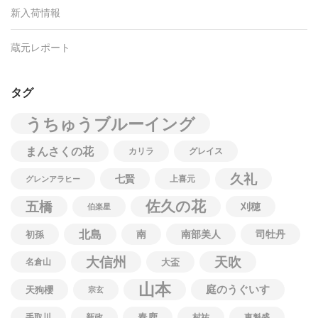
新入荷情報
蔵元レポート
タグ
うちゅうブルーイング
まんさくの花
カリラ
グレイス
久礼
七賢
上喜元
グレンアラヒー
佐久の花
五橋
刈穂
伯楽星
北島
南
南部美人
司牡丹
初孫
大信州
天吹
名倉山
大盃
山本
庭のうぐいす
天狗櫻
宗玄
春鹿
手取川
新政
村祐
東魁盛