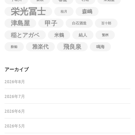
栄光冨士
森嶋
桂月
津島屋
甲子
白石酒造
百十郎
稲とアガベ
米鶴
結人
繁桝
飛良泉
雅楽代
鳴海
酔鯨
アーカイブ
2026年8月
2026年7月
2026年6月
2026年5月