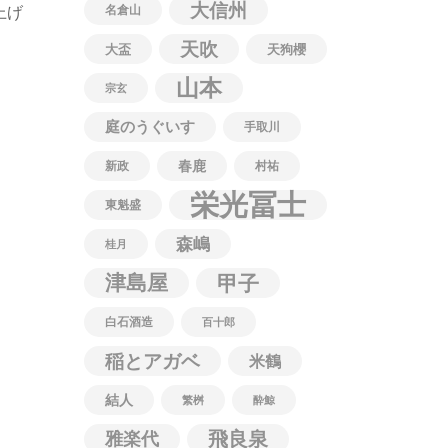
大信州
上げ
名倉山
天吹
大盃
天狗櫻
山本
宗玄
庭のうぐいす
手取川
春鹿
新政
村祐
栄光冨士
東魁盛
森嶋
桂月
津島屋
甲子
白石酒造
百十郎
稲とアガベ
米鶴
結人
繁桝
酔鯨
飛良泉
雅楽代