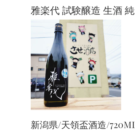
雅楽代 試験醸造 生酒 
新潟県/天領盃酒造/720ML