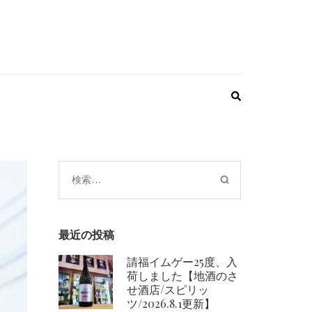
検
索:
最近の投稿
請福イムゲー25度、入
荷しました【地酒のさ
せ酒店/スピリッ
ツ/2026.8.1更新】