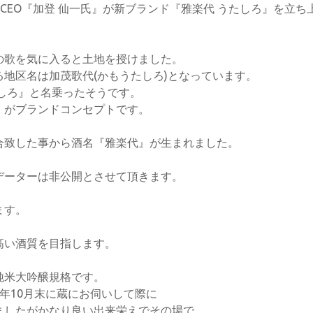
若きCEO『加登 仙一氏』が新ブランド『雅楽代 うたしろ』を立ち
の歌を気に入ると土地を授けました。
地区名は加茂歌代(かもうたしろ)となっています。
しろ』と名乗ったそうです。
」がブランドコンセプトです。
合致した事から酒名『雅楽代』が生まれました。
データーは非公開とさせて頂きます。
ます。
高い酒質を目指します。
純米大吟醸規格です。
年10月末に蔵にお伺いして際に
ましたがかなり良い出来栄えでその場で