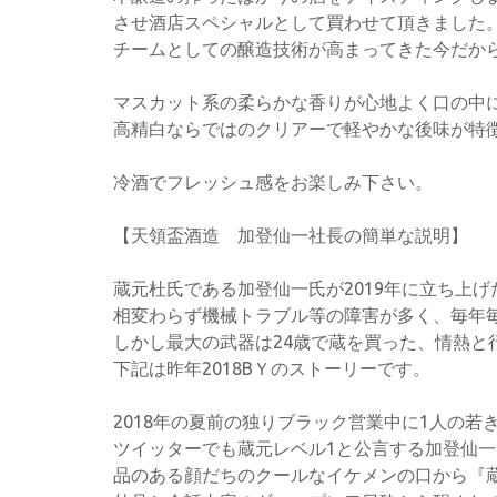
させ酒店スペシャルとして買わせて頂きました
チームとしての醸造技術が高まってきた今だか
マスカット系の柔らかな香りが心地よく口の中
高精白ならではのクリアーで軽やかな後味が特
冷酒でフレッシュ感をお楽しみ下さい。
【天領盃酒造 加登仙一社長の簡単な説明】
蔵元杜氏である加登仙一氏が2019年に立ち上
相変わらず機械トラブル等の障害が多く、毎年
しかし最大の武器は24歳で蔵を買った、情熱と
下記は昨年2018BＹのストーリーです。
2018年の夏前の独りブラック営業中に1人の若
ツイッターでも蔵元レベル1と公言する加登仙一氏
品のある顔だちのクールなイケメンの口から『