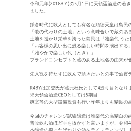
令和元年(2018BＹ)の5月1日に天領盃酒造の
ました。
鎌倉時代に歌人としても有名な順徳天皇は島民
「歌の代わりの土地」という意味合いで蔵のある
土地を授かり栄華を誇った島民は『雅楽代 うた
「お客様の思い出に残る楽しい時間を演出する
「雅やかで楽しい代（とき）」
ブランドコンセプトと蔵のある土地名の由来が
先入観を持たずに飲んで頂きたいとの事で酒質
R4BYは加登氏が蔵元杜氏として4造り目となり
※天領盃酒造CEOとしては5期目
麹室等の大型設備投資も行い昨年よりも精度の
今回のチャレンジ試験醸造は雅楽代の高精白の
普段飲む酒ほど手を抜かずと言いますが、令和4
本醸造の搾ったばかりの酒をテイスティングし