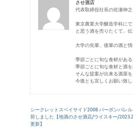
させ酒店
代表取締役社長の佐瀬伸之
東京農業大学醸造学科にて
と思う酒を売りたくて、伝
大学の先輩、後輩の酒と情
季節ごとに旬な食材がある
季節ごとに旬な食材と酒を
そんな提案が出来る酒屋を
今後とも宜しくお願い致し
投
シークレットスペイサイド2008 バーボンバレ
稿
荷しました【地酒のさせ酒店/ウイスキー/2023.2.
ナ
更新】
ビ