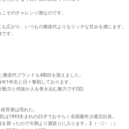
。
らこそのチャレンジ酒なのです。
にも広がり、いつもの雅楽代よりもリッチな甘みを感じます。
徴です。
げた雅楽代ブランドも4期目を迎えました。
毎年1年生と日々奮戦しております。
行動力と何故か人を巻き込む魅力です(笑)
き経営者は現れた。
は1993生まれの25才でおそらく全国最年少蔵元社長。
蔵を買ったので今期より酒造りに入ります』Σ（・□・；）