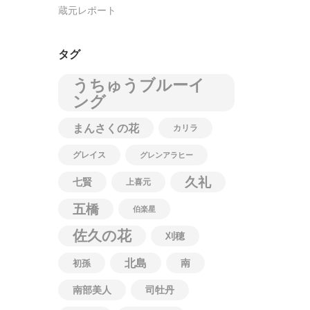
蔵元レポート
タグ
うちゅうブルーイ
ング
まんさくの花
カリラ
グレイス
グレンアラヒー
久礼
七賢
上喜元
五橋
伯楽星
佐久の花
刈穂
北島
南
初孫
南部美人
司牡丹