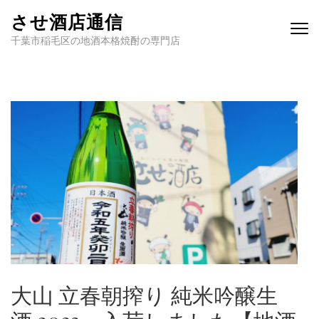
させ酒店通信
千葉市稲毛区の地酒本格焼酎の専門店
大山 立春朝搾り 純米吟醸生