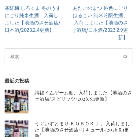
投
寒紅梅 しろくま 冬のうす
あたごのまつ 桃色にごり
稿
にごり純米生酒、入荷し
はるこい 純米吟醸生酒、
ナ
ました【地酒のさせ酒店/
入荷しました【地酒のさ
ビ
日本酒/2023.2.4更新】
せ酒店/日本酒/2023.2.9更
ゲ
新】
ー
シ
検
ョ
索:
ン
最近の投稿
請福イムゲー25度、入荷しました【地酒のさ
せ酒店/スピリッツ/2026.8.1更新】
うぐいすとまり ＫＯＢＯＫＵ 、入荷しまし
た【地酒のさせ酒店/リキュール/2026.8.1更
新】