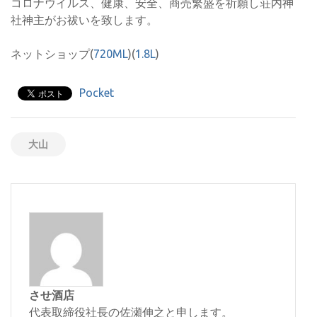
コロナウイルス、健康、安全、商売繁盛を祈願し荘内神
社神主がお祓いを致します。
ネットショップ(
720ML
)(
1.8L
)
Pocket
大山
させ酒店
代表取締役社長の佐瀬伸之と申します。