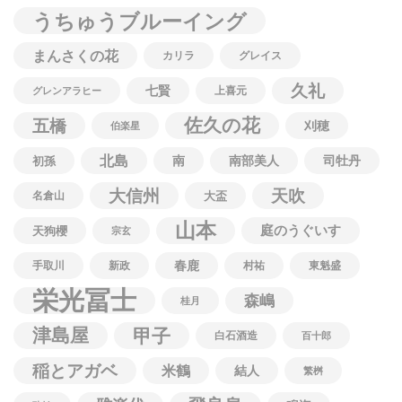
うちゅうブルーイング
まんさくの花
カリラ
グレイス
久礼
七賢
上喜元
グレンアラヒー
佐久の花
五橋
刈穂
伯楽星
北島
南
南部美人
司牡丹
初孫
大信州
天吹
名倉山
大盃
山本
庭のうぐいす
天狗櫻
宗玄
春鹿
手取川
新政
村祐
東魁盛
栄光冨士
森嶋
桂月
津島屋
甲子
白石酒造
百十郎
稲とアガベ
米鶴
結人
繁桝