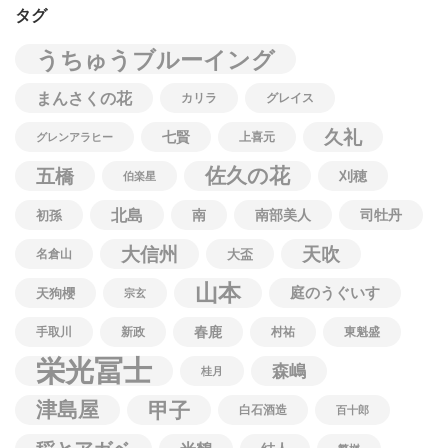
タグ
うちゅうブルーイング
まんさくの花
カリラ
グレイス
久礼
七賢
上喜元
グレンアラヒー
佐久の花
五橋
刈穂
伯楽星
北島
南
南部美人
司牡丹
初孫
大信州
天吹
名倉山
大盃
山本
庭のうぐいす
天狗櫻
宗玄
春鹿
手取川
新政
村祐
東魁盛
栄光冨士
森嶋
桂月
津島屋
甲子
白石酒造
百十郎