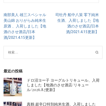
投
南部美人 雄三スペシャル
司牡丹 船中八策 零下純米
稿
美山錦 おりがらみ純米生
生酒、入荷しました【地
ナ
原酒 、入荷しました【地
酒のさせ酒店/日本
ビ
酒のさせ酒店/日本
酒/2021.4.15更新】
ゲ
酒/2021.4.15更新】
ー
シ
検
ョ
索:
ン
最近の投稿
ドロ沼ヨー子 ヨーグルトリキュール、入荷
しました【地酒のさせ酒店/リキュー
ル/2026.8.7更新】
真鶴 超辛口特別純米生酒、入荷しました